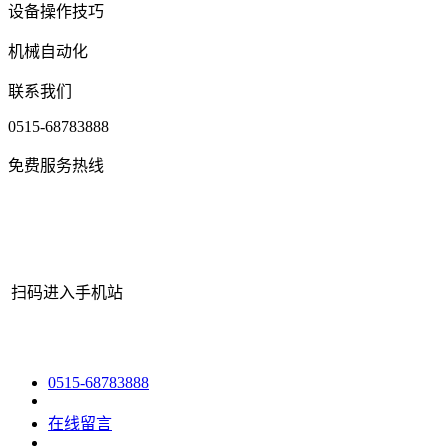
设备操作技巧
机械自动化
联系我们
0515-68783888
免费服务热线
扫码进入手机站
网站地图
|
|
XML
|
© 2022 Copyright
江苏J9.COM官方网站机械有
0515-68783888
在线留言