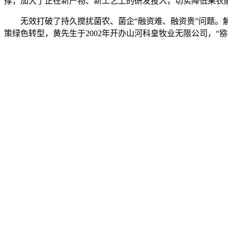
撑，加大了正在新产物、新工艺上的研发投入，切实降低果农
无效打破了持久搅扰菌农、菌企“融资难、融资贵”问题。解
策绿色转型，黄先生于2002年开办山河科皇牧业无限公司，