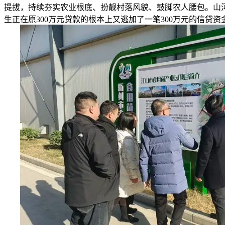
提拔，持续夯实农业根底、扮靓村落风貌、鼓脚农人腰包。山
生正在原300万元贷款的根本上又逃加了一笔300万元的信贷