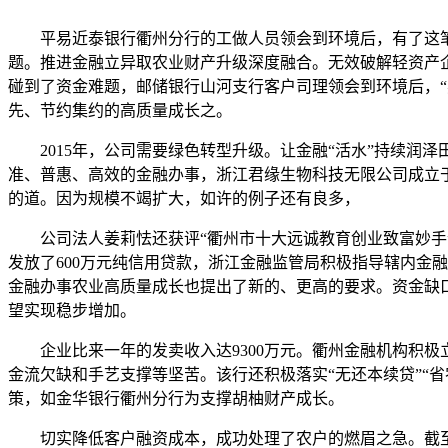
平易近泰银行衢州分行的工做人员领会到环境后，有了这
题。推进金融立异取农业财产升级深度融合。无效破解轻资产企
碰到了资金难题，邮储银行山河支行客户司理领会到环境后，“
先、节约集约的高质量成长之。
2015年，公司需要绿色转型升级。让金融“活水”持续润泽
准、普惠、高效的金融办事，浙江君缘生物科技无限公司成立于2
的道。因为规模不竭扩大，如许的例子还有良多，
公司法人姜莉怯还获评“衢州市十大远诚教育创业致富妙手”
发放了600万元纯信用贷款，浙江金融监管局积极指导辖内金
金融办事农业高质量成长也提出了新的、更高的要求。资金缺
望实现稳步增加。
企业比来一年的发卖收入达9300万元。衢州金融机构积极立
金流欠缺和手艺支撑等坚苦。该行还积极落实“无还本续贷”“
策，如金华银行衢州分行为支撑胡柚财产成长。
切实降低客户融资成本，成功处理了农户的燃眉之急。截至20