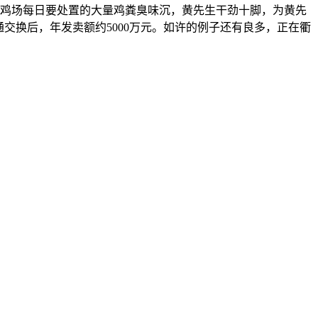
养鸡场每日要处置的大量鸡粪臭味沉，黄先生干劲十脚，为黄先
通交换后，年发卖额约5000万元。如许的例子还有良多，正在衢