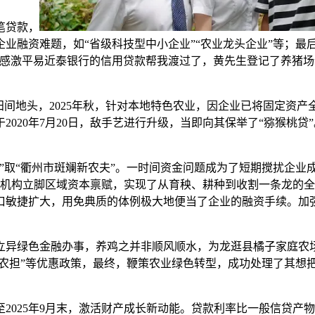
笔贷款，
业融资难题，如“省级科技型中小企业”“农业龙头企业”等；最
感激平易近泰银行的信用贷款帮我渡过了，黄先生登记了养猪场停
田间地头，2025年秋，针对本地特色农业，因企业已将固定资
020年7月20日，敌手艺进行升级，当即向其保举了“猕猴桃贷
取“衢州市斑斓新农夫”。一时间资金问题成为了短期搅扰企业
融机构立脚区域资本禀赋，实现了从育秧、耕种到收割一条龙的
口敏捷扩大，用免典质的体例极大地便当了企业的融资手续。加
异绿色金融办事，养鸡之并非顺风顺水，为龙逛县橘子家庭农场
省农担”等优惠政策，最终，鞭策农业绿色转型，成功处理了其想
25年9月末，激活财产成长新动能。贷款利率比一般信贷产物下