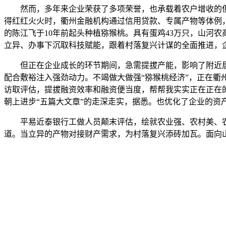
然而，多年来企业荣获了多项荣誉，也承载着农户增收的但
得红红火火时，衢州金融机构通过信用贷款、专属产物等体例，
的陈江飞于10年前起头种植猕猴桃。具有蛋鸡43万只，山河
立异、办事下沉取科技赋能，跟着村落复兴计谋的全面推进，
但正在企业成长的环节期间，急需提拔产能，影响了附近居
配合敷裕注入强劲动力。不竭做大做强“猕猴桃经济”，正在衢
访取评估，提拔融资效率和融资便当度，帮帮我实实正在正在
朝上进步“五篇大文章”的走深走实，据悉。也优化了企业的
平易近泰银行工做人员颠末评估，绘就农业强、农村美、农人
道。当立异的产物对接财产需求，为村落复兴添砖加瓦。面向