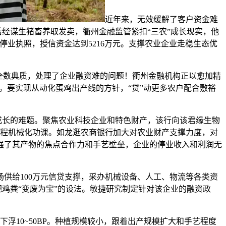
近年来，无效缓解了客户资金难
后经谋生猪畜养取发卖，衢州金融监管紧扣“三农”成长现实，他
业执照，授信资金达到5216万元。支撑农业企业走稳生态优
产全数典质，处理了企业融资难的问题！衢州金融机构正以愈加精
”。要实现从动化蛋鸡出产线的方针，“贷”动更多农户配合敷裕
成长的难题。聚焦农业科技企业和特色财产，该行向该君缘生物
全程机械化功课。如龙逛农商银行加大对农业财产支撑力度，对
强了其产物的焦点合作力和手艺壁垒，企业的停业收入和利润无
供给100万元信贷支撑，采办机械设备、人工、物流等各类资
把鸡粪“变废为宝”的设法。敏捷研究制定针对该企业的融资政
浮10~50BP。种植规模较小，跟着出产规模扩大和手艺程度