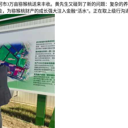
河市3万亩猕猴桃送来丰收。黄先生又碰到了新的问题：复杂的
资金，为猕猴桃财产的成长强大注入金融“活水”。正在取上级行沟