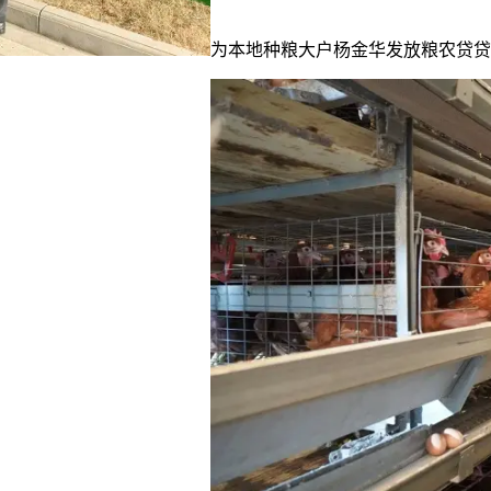
为本地种粮大户杨金华发放粮农贷贷