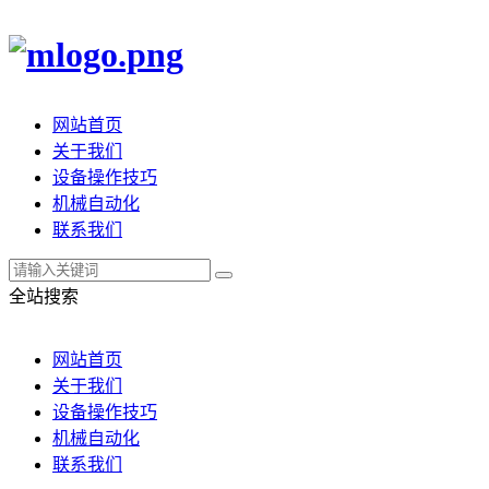
网站首页
关于我们
设备操作技巧
机械自动化
联系我们
全站搜索
网站首页
关于我们
设备操作技巧
机械自动化
联系我们