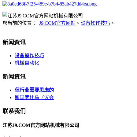
您当前的位置 ：
J9.COM官方网站
>
设备操作技巧
>
新闻资讯
设备操作技巧
机械自动化
新闻资讯
但行业需要思虑的
斯国度杜马（议会
联系我们
江苏J9.COM官方网站机械有限公司