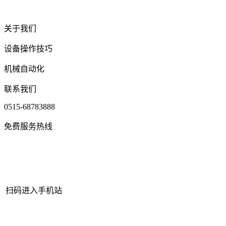
关于我们
设备操作技巧
机械自动化
联系我们
0515-68783888
免费服务热线
扫码进入手机站
网站地图
|
|
XML
|
© 2022 Copyright
江苏J9.COM官方网站机械有