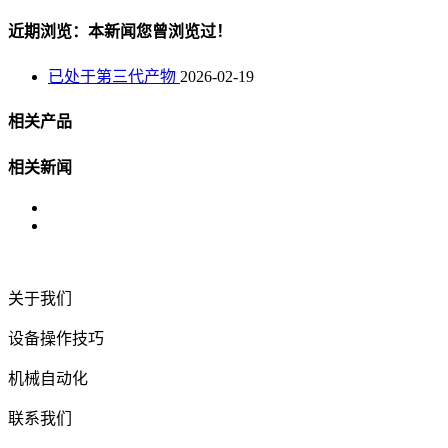
近期浏览：本新闻您曾浏览过！
已处于第三代产物
2026-02-19
相关产品
相关新闻
关于我们
设备操作技巧
机械自动化
联系我们