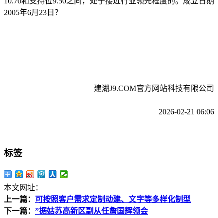
10.70和支持位9.50之间，处于接近行业领先程度的。成立日期
2005年6月23日？
建湖J9.COM官方网站科技有限公司
2026-02-21 06:06
标签
本文网址：
上一篇：
可按照客户需求定制动建、文字等多样化制型
下一篇：
”据姑苏高新区副从任詹国辉领会