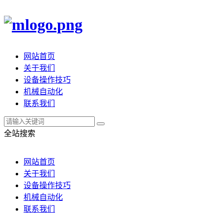
网站首页
关于我们
设备操作技巧
机械自动化
联系我们
全站搜索
网站首页
关于我们
设备操作技巧
机械自动化
联系我们