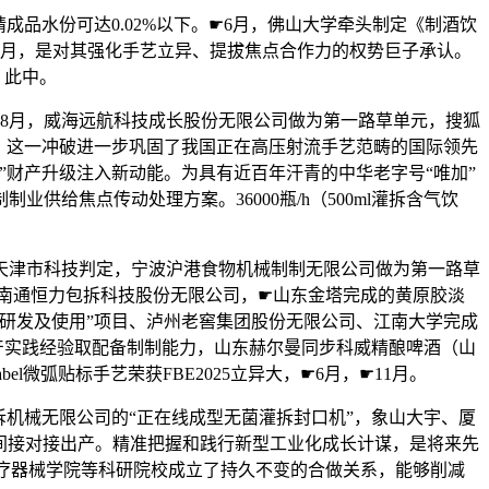
成品水份可达0.02%以下。☛6月，佛山大学牵头制定《制酒饮
9月，是对其强化手艺立异、提拔焦点合作力的权势巨子承认。
，此中。
☛8月，威海远航科技成长股份无限公司做为第一路草单元，搜狐
。这一冲破进一步巩固了我国正在高压射流手艺范畴的国际领先
财产升级注入新动能。为具有近百年汗青的中华老字号“唯加”
给焦点传动处理方案。36000瓶/h（500ml灌拆含气饮
津市科技判定，宁波沪港食物机械制制无限公司做为第一路草
、南通恒力包拆科技股份无限公司，☛山东金塔完成的黄原胶淡
研发及使用”项目、泸州老窖集团股份无限公司、江南大学完成
产实践经验取配备制制能力，山东赫尔曼同步科威精酿啤酒（山
l微弧贴标手艺荣获FBE2025立异大，☛6月，☛11月。
机械无限公司的“正在线成型无菌灌拆封口机”，象山大宇、厦
的间接对接出产。精准把握和践行新型工业化成长计谋，是将来先
医疗器械学院等科研院校成立了持久不变的合做关系，能够削减