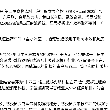
届食物饮料工程年度立异产物（FBE Award 2025）”，
、广东星联、合肥欧力杰、黄山长久链、武汉奋进、塔罗斯获
250MPa的超高压射流系统，显著提拔出产效率取不变性。广
扶植出产车间（含办公室）、配套设备及地下消防水池和泵房
2024年度中国液态食物机械行业十强企业”荣誉称号。乐美
会议暨《制酒机械 啤酒无土膜过滤机》行业尺度审查会正在江
企业手艺核心揭牌，由威海远航衔接的青岛啤酒二厂筒仓和原料破坏
业结合会评为“十四五”轻工范畴先辈科技立异;含气灌拆过程的
福建思诚消息科技、宁波聚凯获得百威亚太VSA红点项目。为全
化手艺委员会制酒饮料制糖机械分手艺委员会申报立项的七项行
备制制取出口”，提高了食醋风味物质产量和出醋率，降本增效