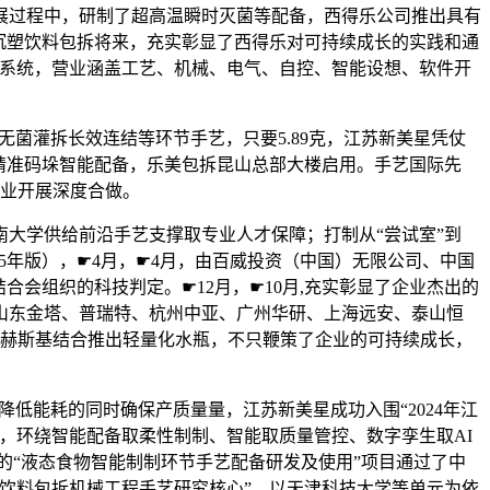
展过程中，研制了超高温瞬时灭菌等配备，西得乐公司推出具有
学”沉塑饮料包拆将来，充实彰显了西得乐对可持续成长的实践和通
制系统，营业涵盖工艺、机械、电气、自控、智能设想、软件开
菌灌拆长效连结等环节手艺，只要5.89克，江苏新美星凭仗
精准码垛智能配备，乐美包拆昆山总部大楼启用。手艺国际先
工业开展深度合做。
南大学供给前沿手艺支撑取专业人才保障；打制从“尝试室”到
5年版），☛4月，☛4月，由百威投资（中国）无限公司、中国
会组织的科技判定。☛12月，☛10月,充实彰显了企业杰出的
山东金塔、普瑞特、杭州中亚、广州华研、上海远安、泰山恒
KY赫斯基结合推出轻量化水瓶，不只鞭策了企业的可持续成长，
低能耗的同时确保产质量量，江苏新美星成功入围“2024年江
，环绕智能配备取柔性制制、智能取质量管控、数字孪生取AI
的“液态食物智能制制环节手艺配备研发及使用”项目通过了中
饮料包拆机械工程手艺研究核心”、以天津科技大学等单元为依