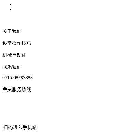
关于我们
设备操作技巧
机械自动化
联系我们
0515-68783888
免费服务热线
扫码进入手机站