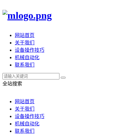
网站首页
关于我们
设备操作技巧
机械自动化
联系我们
全站搜索
网站首页
关于我们
设备操作技巧
机械自动化
联系我们