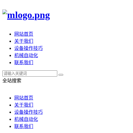
网站首页
关于我们
设备操作技巧
机械自动化
联系我们
全站搜索
网站首页
关于我们
设备操作技巧
机械自动化
联系我们