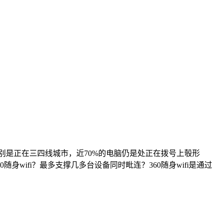
，特别是正在三四线城市，近70%的电脑仍是处正在拨号上彀形
wifi？最多支撑几多台设备同时毗连？360随身wifi是通过