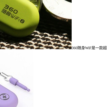
360随身WiF是