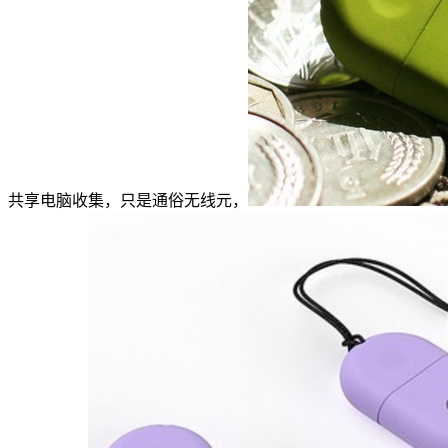
共享电脑收集，只是通俗无线元，