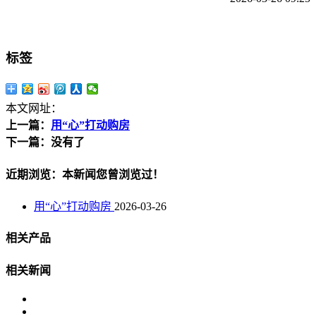
标签
本文网址：
上一篇：
用“心”打动购房
下一篇：没有了
近期浏览：本新闻您曾浏览过！
用“心”打动购房
2026-03-26
相关产品
相关新闻