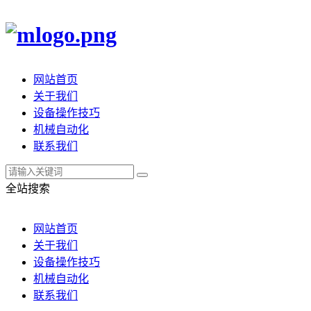
网站首页
关于我们
设备操作技巧
机械自动化
联系我们
全站搜索
网站首页
关于我们
设备操作技巧
机械自动化
联系我们