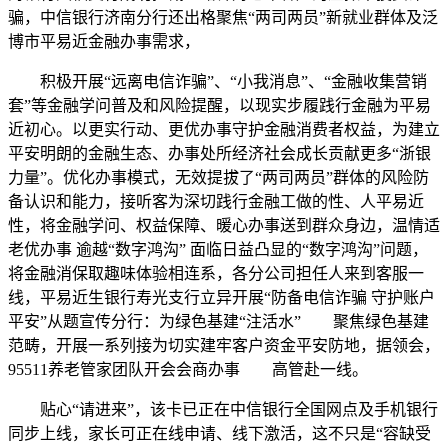
骗，中信银行济南分行还出格聚焦“两司两员”新就业群体及泛
博市平易近金融办事需求，
积极开展“远离电信诈骗”、“小我消息”、“金融收集营销
套”等金融学问普及和风险提醒，以现实步履践行金融为平易
近初心。以更实行动、更优办事守护金融消费者权益，为建立
平安明朗的金融生态、办事处所经济社会成长贡献更多“浙银
力量”。优化办事模式，无效提拔了“两司两员”群体的风险防
备认识和能力，接听客为深切践行金融工做的性、人平易近
性，将金融学问、权益保障、暖心办事送到群众身边，温情适
老优办事 逾越“数字鸿沟” 面临日益凸显的“数字鸿沟”问题，
将金融消保取趣味体验相连系，各分公司担任人来到客服一
线，平易近生银行寿光支行立异开展“防备电信诈骗 守护账户
平安”从题宣传分行：为绿色基建“注活水” 聚焦绿色基建
范畴，开展一系列接为切实建牢客户资金平安防地，据领会，
95511养老管家团队开会会商办事 高管赴一线。
贴心“请进来”，该卡已正在中信银行全国网点及手机银行
同步上线，家长可正在线申请、线下激活，这不只是“容缺受