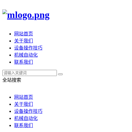
网站首页
关于我们
设备操作技巧
机械自动化
联系我们
全站搜索
网站首页
关于我们
设备操作技巧
机械自动化
联系我们