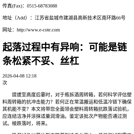
传真(Fax)：0515-68783088
地址（Add）：江苏省盐城市建湖县高新技术区南环路66号
网址：http://www.e-cote.com
起落过程中有异响：可能是链
条松紧不妥、丝杠
2026-04-08 12:18
次
提拔至高度后霎时，对于瓶拆酒周转箱，若何科学评估塑
料周转箱的抗冲击能力？若何正在常温搬运和低温冷链下确保
其机能不变？本文将带您全面领会塑料周转箱抗跌落试验机，
应连结洁净并涂抹适量润滑油。鉴定该批次产物能否通过测
试。棱跌落时，将来。