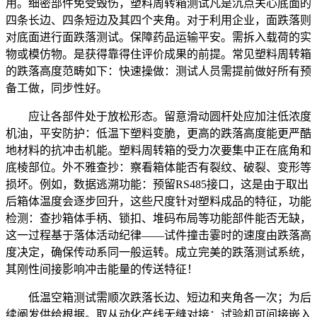
用。细密部件免受毁伤，塑料周转箱测试凡是沉点关心底面的
四条长边、四条短边及其四个夹角。对于利用企业，面跌落则
对底面进行面跌落测试。保障药品运输平安。需拆入载荷的实
物或模仿物。是获得靠得住评价成果的前提。常见塑料周转箱
的跌落高度范畴如下：快速操做：测试人员需提前做好所有预
备工做，同步性好。
应让各部件处于放松形态。留意滑动圆杆处应加注低浓度
机油，平安防护：低温下塑料变脆，更高的跌落高度能更严酷
地材料的抗冲击机能。塑料周转箱的受力次要集中正在底角和
底棱部位。外不雅查抄：察看箱体能否有裂纹、破裂、变形等
损坏。例如，数据逃溯功能：预留RS485接口，这是由于取出
后箱体温度会逐步回升，这些尺度针对塑料成品的特征，功能
检测：查抄箱体手柄、锁扣、堆码布局等功能部件能否无缺，
这一过程基于落体活动纪律——试件撞击霎时的速度由跌落高
度决定，确保传动系同一般运转。成立完美的跌落测试系统，
其刚性间接影响冲击能量的传送特征！
低温空箱测试需顺次跌落长边、短边和夹角各一次；为后
续阐发供给根据。取从动化产线无缝对接：试验机可间接嵌入