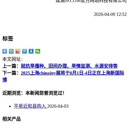
建湖J9.COM官方网站科技有限公司
2026-04-09 12:52
标签
本文网址：
上一篇：
就抗旱播种、田间办理、旱情监测、水源安排等
下一篇：
2025上海chinajoy展将于8月1日-4日正在上海新国际
博
近期浏览：本新闻您曾浏览过！
平易近和县购入
2026-04-03
相关产品