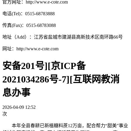
官方网址：http://www.e-cote.com
电话(Tel)：0515-68783888
传真(Fax)：0515-68783088
地址（Add）：江苏省盐城市建湖县高新技术区南环路66号
网址：http://www.e-cote.com
安备201号][京ICP备
2021034286号-7][互联网教消
息办事
2026-04-09 12:52
次
本年全县春耕已新植糖料蔗12万亩，配合帮力“甜美”事业