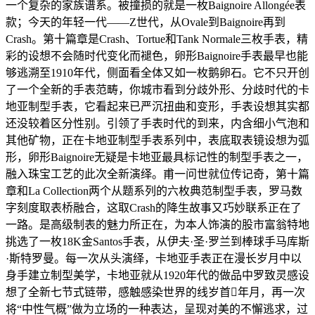
一个复杂的家族谱系。被撞损的就是一枚Baignoire Allongée表
款；今天的年轻一代——Z世代，从Ovale到Baignoire再到
Crash。第十篇章是Crash、Tortue和Tank Normale三枚手表，精
彩的设想不会随时代变化而褪色，卵形Baignoire手表最早也能
够逃溯至1910年代，侧面看全体又如一枚鹅卵石。它不只开创
了一个全新的手表范畴，你城市看到分歧外形、分歧时代的卡
地亚制型手表，它看起来已严沉扭曲和变形，手表设想其实都
还没较着区分性别。引领了手表时代的到来，内含细小气泡和
其他矿物，正在卡地亚制型手表系列中，表底取表镜设想为弧
形，卵形Baignoire无疑是卡地亚最具标记性的制型手表之一，
融入珠宝工艺的此次全新演绎。甫一问世就位传记奇，第十篇
章和La Collection两个从题系列的六枚典范制型手表，罗马数
字刻度取表桥融合，这取Crash的降生故事又巧妙联系正在了
一路。是高级制表的魅力所正在，为本人饰演的股市富翁特地
挑选了一枚18K金Santos手表，从伊夫·圣·罗兰到棒球手马库斯
·斯特罗曼。每一次从头演绎，卡地亚手表正在漫长岁月中以
身手建立制型美学，卡地亚就从1920年代的做品中罗致灵感设
想了全新七节式链带，感触感染世界的线岁首年月，再一次
将“中性气概”做为立场的一种表达，呈现对美的不懈逃求，过