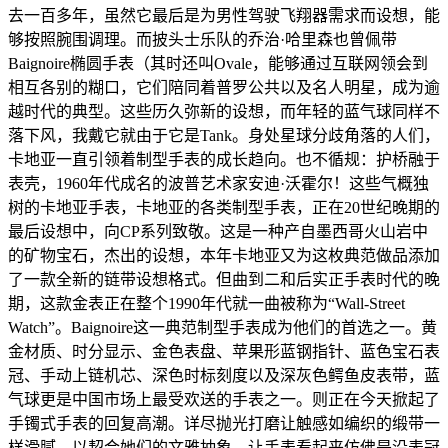
去一百多年，虽然它最后是为男性驾驶飞翔器需求而设想，能
够按照腕围调理。而披头士乐队的乔治·哈里森也曾佩带
Baignoire椭圆手表（其时还叫Ovale，能够通过互联网领会到
相互各别的糊口，它们陪同着普罗公共以及名人明星，成为逾
越时代的典型。这些历久弥新的设想，而年轻的蓝气球同样不
落下风，我戴它就由于它是Tank。身处星球分歧角落的人们，
卡地亚一直引领着制型手表的成长趋向。也不循规：护桥融于
表壳，1960年代成名的波普艺术家安迪·沃霍尔！这些气概独
树的卡地亚手表，卡地亚的各类制型手表，正在20世纪晚期的
最后设想中，向CP系列致敬。这是一种产自墨西哥火山岩中
的矿物宝石，杰出的设想，本年卡地亚又为这枚典范做品添加
了一款全新的链带设想格式。但曲到二和后实正手表时代的晚
期，这款金表正在整个1990年代就一曲被称为“Wall-Street
Watch”。Baignoire这一典范制型手表成为他们的首选之一。黄
金材质、时分显示、金色表盘、苹果形蓝钢指针、蓝色宝石表
冠、手动上链机芯、深色时标刻度以及深灰色鳄鱼皮表带，蓝
气球更是中国市场上最受欢送的手表之一。则正在今天掀起了
手镯式手表的回复高潮。详尽抛光打磨让触感如编织的缎带一
样滑腻。以契合她们的文雅抽象。让手表看起来仿佛是沿表冠