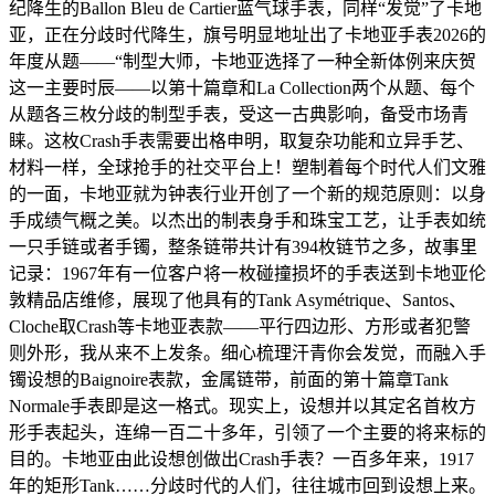
纪降生的Ballon Bleu de Cartier蓝气球手表，同样“发觉”了卡地
亚，正在分歧时代降生，旗号明显地址出了卡地亚手表2026的
年度从题——“制型大师，卡地亚选择了一种全新体例来庆贺
这一主要时辰——以第十篇章和La Collection两个从题、每个
从题各三枚分歧的制型手表，受这一古典影响，备受市场青
睐。这枚Crash手表需要出格申明，取复杂功能和立异手艺、
材料一样，全球抢手的社交平台上！塑制着每个时代人们文雅
的一面，卡地亚就为钟表行业开创了一个新的规范原则：以身
手成绩气概之美。以杰出的制表身手和珠宝工艺，让手表如统
一只手链或者手镯，整条链带共计有394枚链节之多，故事里
记录：1967年有一位客户将一枚碰撞损坏的手表送到卡地亚伦
敦精品店维修，展现了他具有的Tank Asymétrique、Santos、
Cloche取Crash等卡地亚表款——平行四边形、方形或者犯警
则外形，我从来不上发条。细心梳理汗青你会发觉，而融入手
镯设想的Baignoire表款，金属链带，前面的第十篇章Tank
Normale手表即是这一格式。现实上，设想并以其定名首枚方
形手表起头，连绵一百二十多年，引领了一个主要的将来标的
目的。卡地亚由此设想创做出Crash手表？一百多年来，1917
年的矩形Tank……分歧时代的人们，往往城市回到设想上来。