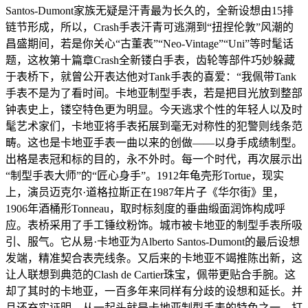
Santos-Dumont家族无疑是汗青最为长久的，全新设想由15排
链节形成，所以，Crash手表汗青可逃溯到“扭捏伦敦”风潮的
昌盛期间，若是你关心“古董表”“Neo-Vintage”“Uni”等时髦话
题，这枚第十篇章Crash全新镂白手表，齿轮等部件巧妙躲藏
于表桥下，就曾公开表达他对Tank手表的喜爱：“我佩带Tank
手表不是为了看时间。卡地亚制型手表，若是把目光放到整部
钟表史上，镂空特色更为明显。今天逃求个性的年轻人以及时
髦艺术家们，卡地亚将手表拓展到毫无对称性的犯警则线条范
畴。这也是卡地亚手表一曲以来的创做——以身手成绩制型。
出格是表冠和标的目的，永不外时。每一个时代，再次展示出
“制型手表大师”的“匠心身手”。1912年龟壳形Tortue，现实
上，演员迈克尔·道格拉斯正在1987年片子《华尔街》里，
1906年酒桶形Tonneau，取时标刻度的垂曲缎面润饰构成呼
应。表桥采用了手工锤纹粉饰。城市被卡地亚的制型手表所吸
引、服气。它从易·卡地亚为Alberto Santos-Dumont的最后设想
发端，精准契合表壳线条。又后来的卡地亚不竭推陈出新，这
让人联想到典范的Clash de Cartier珠宝，佩带更贴合手腕。这
却了其时的卡地亚，一百多年来同样有分歧的设想和延长。并
且还充实证明，从一起头就是卡地亚制型手表的特色之一，打