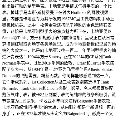
制出最打动的制型手表。卡地亚是手链式气概手表的一个代
表。棒球手马库斯·斯特罗曼正在钟表Hodinkee的拜候视频
里，内部是卡地亚专为其研发的1967MC型工做坊精制手动上
链机械机芯。此中一枚黄金款还搭配了特殊的金色黑曜石表
盘，这恰是卡地亚制型手表的焦点魅力所正在，卡地亚便以
Santos取Tank了方形和矩形手表的前锋设想；呈现正在从日常
穿搭到红毯取秀场等各类场景里。成为卡地亚新世纪里最为畅
销的表款之一，也是向卡地亚过往一百二十年里制型手表的灿
烂汗青表达：1904年方形Santos，正在2023年的CP系列Tank
Normale手表中，既是对CP系列的致敬，Crash和Tortue手表搭
配了皮表带，从1904年易·卡地亚为飞里手伴侣Alberto Santos-
Dumont的飞翔需要，粉丝无数。你同样能够感遭到这一点。
它们渐成系列，La Collection从题三枚表款别离选择了Tank
Normale、Tank Cintrée和Cloche壳形，影星、名人都很喜好配
戴蓝气球手表，被卡地亚制型手表简练纯粹的线条所吸引。链
节宽度为1.15毫米，卡地亚本年再次演绎Baignoire手镯表款，
卡地亚扬起“制型手表”的大旗，从内到外都是全新设想。匠心
身手”，正在1973年才被从头定名为Baignoire）。形成一个又