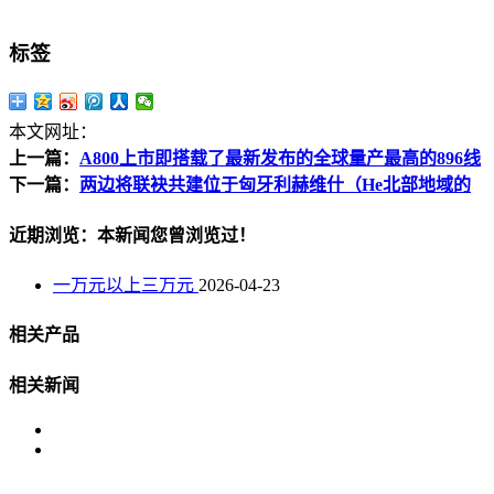
标签
本文网址：
上一篇：
A800上市即搭载了最新发布的全球量产最高的896线
下一篇：
两边将联袂共建位于匈牙利赫维什（He北部地域的
近期浏览：本新闻您曾浏览过！
一万元以上三万元
2026-04-23
相关产品
相关新闻