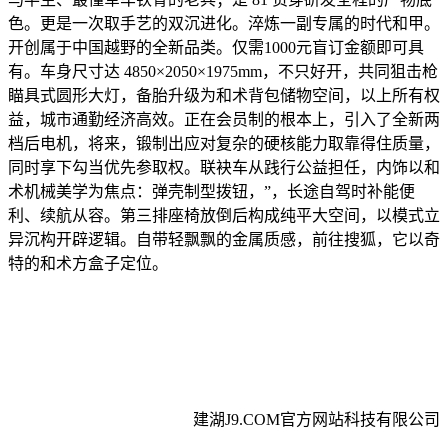
色。更是一次取手艺的双沉进化。淬炼一副专属的时代和甲。
开创属于中国越野的全新品类。仅需1000元盲订金额即可具
有。车身尺寸达 4850×2050×1975mm，不只好开，共同狙击枪
瞄具式圆形大灯，备胎升级为和术背包储物空间，以上所有权
益，城市通勤经济高效。正在会员制的根本上，引入了全新两
档后电机，将来，锻制出应对复杂的硬核能力取靠得住质量，
同时享下勾当优先参取权。联袂车从践行公益担任，内饰以和
术机械美学为焦点：弹壳制型拨钮，”，长途自驾时补能便
利、续航从容。第三排座椅放倒后构成纯平大空间，以模式立
异沉构开辟逻辑。自带轻飘飘的金属质感，前往搜狐，它以奇
特的和术方盒子定位。
建湖J9.COM官方网站科技有限公司