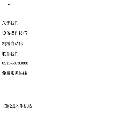
关于我们
设备操作技巧
机械自动化
联系我们
0515-68783888
免费服务热线
扫码进入手机站