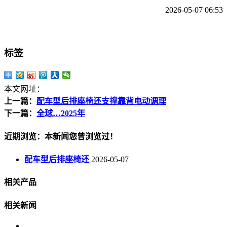
2026-05-07 06:53
标签
本文网址：
上一篇：
配车型后排座椅还支撑靠背电动调理
下一篇：
全球…2025年
近期浏览：本新闻您曾浏览过！
配车型后排座椅还
2026-05-07
相关产品
相关新闻