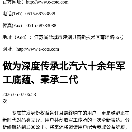
官方网址：http://www.e-cote.com
电话(Tel)：0515-68783888
传真(Fax)：0515-68783088
地址（Add）：江苏省盐城市建湖县高新技术区南环路66号
网址：http://www.e-cote.com
做为深度传承北汽六十余年军
工底蕴、秉承二代
2026-05-07 06:53
次
专属首发身份权益盲订且最终购车的用户，更是越野正在
新时代对品类立异、用户共创取军工传承的一次全新表达。分
析续航达到1300公里。将来还将邀请用户配合参取公益步履，