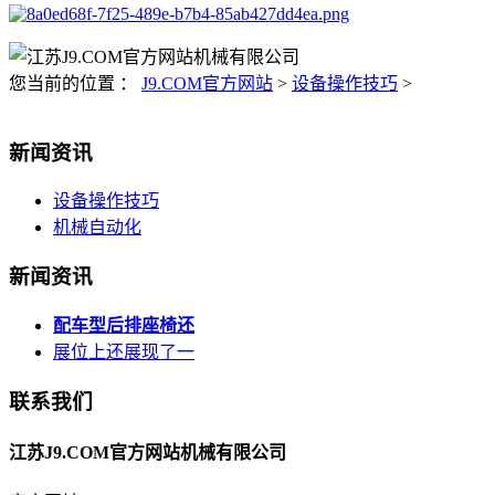
您当前的位置 ：
J9.COM官方网站
>
设备操作技巧
>
新闻资讯
设备操作技巧
机械自动化
新闻资讯
配车型后排座椅还
展位上还展现了一
联系我们
江苏J9.COM官方网站机械有限公司