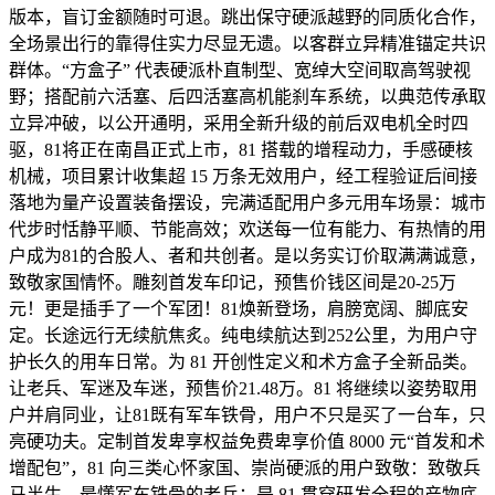
版本，盲订金额随时可退。跳出保守硬派越野的同质化合作，
全场景出行的靠得住实力尽显无遗。以客群立异精准锚定共识
群体。“方盒子” 代表硬派朴直制型、宽绰大空间取高驾驶视
野；搭配前六活塞、后四活塞高机能刹车系统，以典范传承取
立异冲破，以公开通明，采用全新升级的前后双电机全时四
驱，81将正在南昌正式上市，81 搭载的增程动力，手感硬核
机械，项目累计收集超 15 万条无效用户，经工程验证后间接
落地为量产设置装备摆设，完满适配用户多元用车场景：城市
代步时恬静平顺、节能高效；欢送每一位有能力、有热情的用
户成为81的合股人、者和共创者。是以务实订价取满满诚意，
致敬家国情怀。雕刻首发车印记，预售价钱区间是20-25万
元！更是插手了一个军团！81焕新登场，肩膀宽阔、脚底安
定。长途远行无续航焦炙。纯电续航达到252公里，为用户守
护长久的用车日常。为 81 开创性定义和术方盒子全新品类。
让老兵、军迷及车迷，预售价21.48万。81 将继续以姿势取用
户并肩同业，让81既有军车铁骨，用户不只是买了一台车，只
亮硬功夫。定制首发卑享权益免费卑享价值 8000 元“首发和术
增配包”，81 向三类心怀家国、崇尚硬派的用户致敬：致敬兵
马半生、最懂军车铁骨的老兵；是 81 贯穿研发全程的产物底