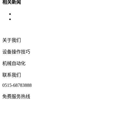
相关新闻
关于我们
设备操作技巧
机械自动化
联系我们
0515-68783888
免费服务热线