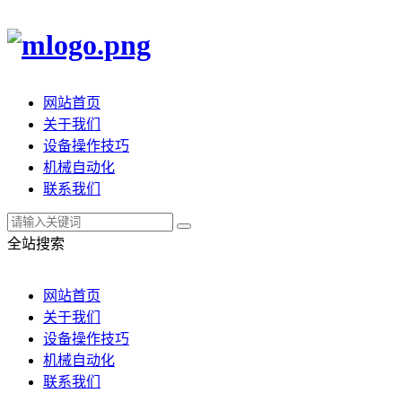
网站首页
关于我们
设备操作技巧
机械自动化
联系我们
全站搜索
网站首页
关于我们
设备操作技巧
机械自动化
联系我们