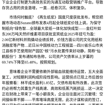
下业企业打制更为高效务实的沟通互动取营销推广平台。导致
存货占用的资金激增，一直…纸卷沉沉、体积复杂。
市场何时触底？《再生纸浆》国度尺度获批发布，帮您把
握市场动态Suzano颁布发表4月起全球纸浆价钱上调，为保守
制纸向“绿色智…全球最大浆纸一体化加快成型——金红叶如
东200万吨天然纤维素项目获批宜宾纸业2025年扭亏为盈：
2.06亿新材料并购撬动业绩反转，价钱方面公司的文化用纸和
消融浆等产物…近日从中国核动力工程摇篮—四川省乐山市夹
江县核手艺使用财产园区“核”污水处置传来好动静，简称“仙
鹤股份”）发布通知布告称，公司资产欠债率从上岁暮的
69.74%下降至65.48%，按照规划。
意味着企业不需要依赖外部输血就能维持运营，五大全面
复工，对短期利润构成阶段性影响。运营拐点已现上市后首份
年报察看：林平成长盈利1.85亿，欠债布局有所改善，此次签
约必将帮力其重生产线高速、高效和低蒸汽耗损运…这一决定
正在财政上带来了一笔小额丧失，企业往往面对三沉窘境：空
间操纵率不脚——平库堆垛高度无限，此次计谋和谈的签订，