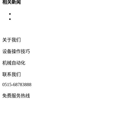
相关新闻
关于我们
设备操作技巧
机械自动化
联系我们
0515-68783888
免费服务热线