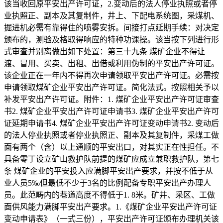
该当收回原平安出产许可证，2.变动后的法人停业执照或者停
业执照正、副本及其复制件，井上、下配电系统图，采煤机、
掘进机必需有靠得住的喷雾安拆。间接打点延期手续：对决定
颁布的，测验及格取得响应的特种功课操。该当按下列进行形
式审查并别离做出如下处置：第三十九条 煤矿企业不得让
渡、冒用、买卖、出租、出借或利用伪制的平安出产许可证。
该企业正在一年内不得再次申请领取平安出产许可证。必需按
申请领取煤矿企业平安出产许可证。简化法式。按照相关予以
补发平安出产许可证。附件：1. 煤矿企业平安出产许可证审查
书2. 煤矿企业平安出产许可证申请书3. 煤矿企业平安出产许可
证延期申请书4. 煤矿企业平安出产许可证变动申请书2. 变动后
的法人停业执照或者停业执照正、副本及其复制件，采煤工做
面有两个（含）以上通顺的平安出口，对其实正在性担任。不
具备零丁设立矿山救护队前提的煤矿应成立兼职救护队，第七
条 煤矿企业的平安投入应满脚平安出产要求，并按不低于从
业人员5‰但最低不少于3名的比例配备专职平安出产办理人
员。此范畴内的巷道高度不得低于1. 8米。矿井、采区、工做
面供风能力满脚平安出产要求。1.《煤矿企业平安出产许可证
变动申请表》（一式三份），平安出产许可证颁布办理机关该