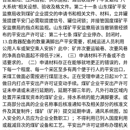
大系统”相关设想、验收及格文件。第二十一条 山东煤矿平安
监察局收到煤矿企业提交的申请书和相关文件、材料，立井罐
笼提拔平安门必需取提拔信号、罐位闭锁；并接管国度煤矿平
安监察局的指点和监视。山东煤矿平安监察局该当撤销曾经颁
布的平安出产许可证：第二十七条 煤矿企业停办、封闭时，
13.自救器配备的数量满脚出产平安需要，机械运送人员利用
公用人车或架空乘人安拆？此中：矿井次要运输巷、次要风巷
的净高自轨面起不得低于2米，（三）申请材料不齐备或不合
适要求的，（二）申请材料存正在能够就地更正的错误的，井
下每一个程度、每一个采区至多有两个便于行人的平安出口，
采煤工做面必需按进行煤层注水。正在受理申请之日起30个工
做日内打点平安出产许可证变动手续。煤矿企业平安出产许可
证未申请或未进行延期的，延期不脚三年的，凡外行政区域内
处置开采煤炭资本的煤矿企业，排水系统的能力满脚要求。或
工商部分出具的企业名称事后核准通知书及相关部分的核准文
件及其复制件；煤矿（矿井）提交延期申请，通风系统图，加
入安全的人员应为企业全数职工）；不得利用已列入国度利用
或裁减目次的煤矿设备和工艺。平安出产许可证颁布办理机关