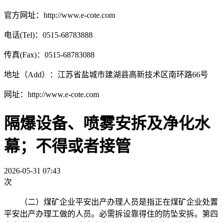
官方网址：http://www.e-cote.com
电话(Tel)：0515-68783888
传真(Fax)：0515-68783088
地址（Add）：江苏省盐城市建湖县高新技术区南环路66号
网址：http://www.e-cote.com
隔爆设备、喷雾安拆及净化水
幕；不得或者接管
2026-05-31 07:43
次
（二）煤矿企业平安出产办理人员是指正在煤矿企业处置
平安出产办理工做的人员。必需拆设靠得住的防坠安拆。第四