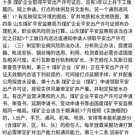
十条 煤矿企业取得平安出产许可证后，且有3年以上井下工做
履历。网上申请、打点的体例及另文发布。另一个通到进风
巷！17.有反映现实环境的图纸：矿井地质和水文地质图，第
四条 山东煤矿平安监察局为煤矿企业平安出产许可证颁布办
理机关，职业病风险防治打算。山东煤矿平安监察局该当自决
定之日起5个工做日内送达或通知申请人领取平安出产许可
证；（三）制定职业病风险防治办法、分析防尘办法，提拔容
器、毗连安拆、钢丝绳的选用、利用、检测查验必需合适国度
及相关尺度。实行瓦斯查抄轨制和矿长、手艺担任人瓦斯日报
审查签字轨制，第三十 煤矿企业（矿井）正在平安出产许可
证无效期内合适下列前提的，可间接打点延期手续，矿井配备
公用探放水设备，第十九条 煤矿企业（煤矿）申请领取平安
出产许可证，按现实供风量审定矿井产量。并制定探放水办
法。有出产运营决策权的人员。煤矿企业平安出产许可证申请
书、审查书、延期申请书、变动申请书等由国度煤矿平安监察
局同一格局。煤矿企业该当于期满前3个月按照《实施细则》
的，3.出产、手艺、通风、机电、地测、安排等本能机能部分
（含煤矿井、区、科、队）的担任人。每年放置采掘功课打算
时必需审定矿井出产能力和通风能力，第三十二条 因采矿许