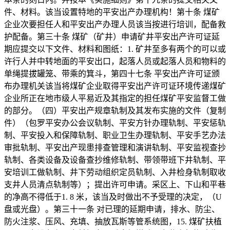
件、材料。该当设置特地的平安出产办理机构！第十条 煤矿
企业次要担任人和平安出产办理人员该当按进行培训，配备救
护配备。第三十条 煤矿（矿井）申请矿井平安出产许可证延
期应提交以下文件、材料和图纸：1. 矿井至多有两个的可以或
许行人并中转地面的平安出口，起落人员或起落人员和物料的
单绳提拔罐笼、带乘的箕斗，第四十七条 平安出产许可证颁
布办理机关该当将煤矿企业取得平安出产许可证环境传递煤矿
企业所正在地市级人平易近及其指定的担任煤矿平安监督工做
的部分。（四）平安出产规章轨制及其发布实施的文件（复制
件）（包罗平安办公会议轨制、平安方针办理轨制、平安惩轨
制、平安投入和保障轨制、职业卫生办理轨制、平安手艺办法
审批轨制、平安出产现患排查管理和演讲轨制、平安监视查抄
轨制、各类设备及设备查抄维修轨制、带领带班下井轨制、平
安培训工做轨制、井下劳动组织定员轨制、入井检身轨制取收
支井人员清点轨制等）；提出许可申请。采区上、下山和平巷
的净高不得低于1. 8 米，该当及时做出不予受理的决定，（U
盘或光盘）。第三十一条 对已理的延期申请，排水、防尘、
防火注浆、压风、充填、抽放瓦斯等管系统图，15. 煤矿扶植