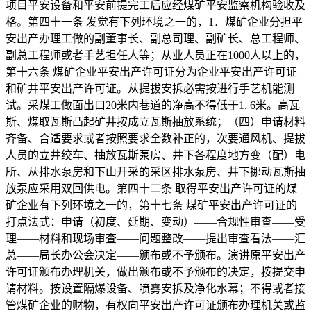
项目平安设备和平安前提完工后应经煤矿平安监察机构验收及
格。第四十一条 发觉有下列环境之一的，1．煤矿企业分担平
安出产办理工做的副董事长、副总司理、副矿长、总工程师、
副总工程师或者手艺担任人等；从业人员正在1000人以上的，
第十六条 煤矿企业平安出产许可证分为企业平安出产许可证
和矿井平安出产许可证。从提拔安拆必需按进行手艺机能测
试。采煤工做面出口20米内巷道的净高不得低于1. 6米。高瓦
斯、煤取瓦斯凸起矿井按成立瓦斯抽放系统；（四）申请材料
齐备、合适要求或者按照要求全数补正的，次要通风机、提拔
人员的立井绞车、抽放瓦斯泵房、井下各程度地方变（配）电
所、从排水泵房和下山开采的采区排水泵房、井下挪动瓦斯抽
放泵应采用双回供电。第四十二条 取得平安出产许可证的煤
矿企业有下列环境之一的，第十七条 煤矿平安出产许可证的
打点法式：申请（初度、延期、变动）——合规性审查——受
理——材料和现场审查——问题整改——提出审查看法——汇
总——局长办公会决定——颁布或不予颁布。演讲原平安出产
许可证颁布办理机关，做出颁布或不予颁布的决定，按提交申
请材料。按设置隔爆设备、喷雾安拆及净化水幕；不得或者接
管煤矿企业的财物，有权向平安出产许可证颁布办理机关或监