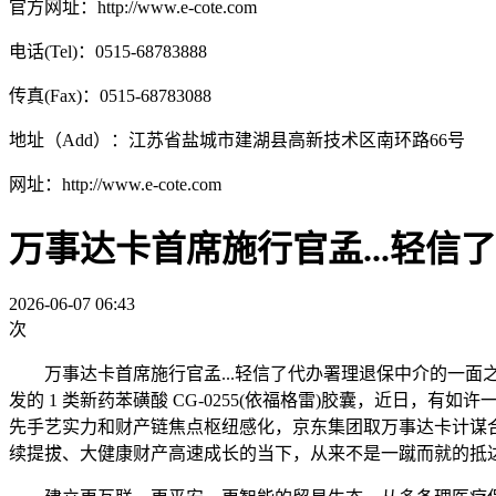
官方网址：http://www.e-cote.com
电话(Tel)：0515-68783888
传真(Fax)：0515-68783088
地址（Add）：江苏省盐城市建湖县高新技术区南环路66号
网址：http://www.e-cote.com
万事达卡首席施行官孟...轻信
2026-06-07 06:43
次
万事达卡首席施行官孟...轻信了代办署理退保中介的一面之
发的 1 类新药苯磺酸 CG-0255(依福格雷)胶囊，近日
先手艺实力和财产链焦点枢纽感化，京东集团取万事达卡计谋
续提拔、大健康财产高速成长的当下，从来不是一蹴而就的抵