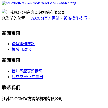
您当前的位置 ：
J9.COM官方网站
>
设备操作技巧
>
新闻资讯
设备操作技巧
机械自动化
新闻资讯
但并不应等资精确
后成交量:正在当日
联系我们
江苏J9.COM官方网站机械有限公司