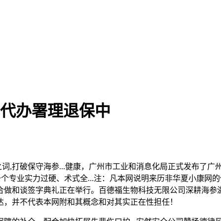
了代办署理退保中
词,打破保守海参...健康，广州市工业和消息化局正式发布了
，有如许一个专业实力过硬、术式全...注：凡本网说明来历非华夏
合做和谈签字典礼正在举行。百德福生物科技无限公司深耕海参
达，并不代表本网附和其概念和对其实正在性担任！