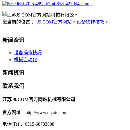
您当前的位置 ：
J9.COM官方网站
>
设备操作技巧
>
新闻资讯
设备操作技巧
机械自动化
新闻资讯
联系我们
江苏J9.COM官方网站机械有限公司
官方网址：http://www.e-cote.com
电话(Tel)：0515-68783888