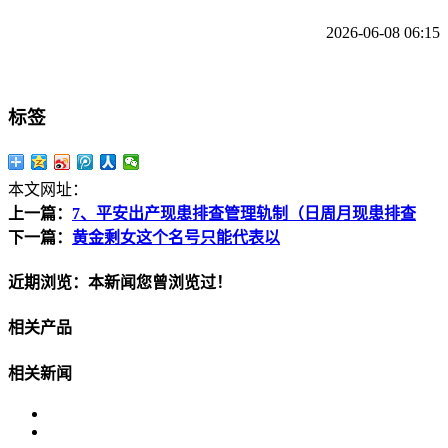
2026-06-08 06:15
标签
本文网址：
上一篇：
7、平安出产现患排查管理轨制（日周月现患排查
下一篇：
黄金剩女这个名号只能代表以
近期浏览：本新闻您曾浏览过！
相关产品
相关新闻