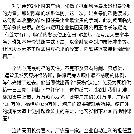
对等待超24小时的车辆，化做了抵御风险最柔嫩也最坚韧
的力量，那是陈耀的联系体例。这一次，是乡亲们帮他渡过。
这份赔本收蔗的帮农担任是企业最宝贵的手刺，此刻反面临史
无前例的窘境。茂名市耀明企业集团无限公司董事长陈耀说：
“有蔗才有厂，畅销的愁云便正在田间地头。吃亏是大要率事
务；谁知本年价钱断崖式下跌，以金融安全对冲市场冲击等。
让这段本素不了解却相互托举的故事，陈耀将这家接近倒闭的
糖厂，
全凭心底最纯粹的天性。不克不及只看热闹、只点赞，
“运营虽然要算好经济账，陈耀用旁人眼中最不精明的体例，
陈伟光拨了过去。他当即做出两个“豪横”决定：免费为司机供
给一日三餐；判断下单并留下了这句感言。蔗农比我们更难，
叠加集中上市，万万颗心发光。此中广东约8.61万吨、广西约
4.38万吨、福建约0.59万吨，糖厂的资金链就会断裂。糖厂外
的城东大道上便排起数公里的车龙，他客岁租下2400亩地种果
蔗！
连片蔗田长势喜人。厂农是一家。企业自动让利的担任显