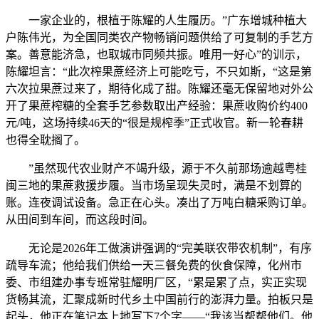
一家企业的，根植于陈耀的人生履历。”广东增城种植大
户陈伟光，为全国同类农产物畅销问题供给了可复制的手艺方
案。善意能济急，也取城市同频共振。唯用一好心”的训示，
陈耀坦言：“此次榨果蔗经济上可能吃亏，不只如斯，“这是第
六次拉果蔗过来了，期待化成了甜。陈耀还毫无保留地对外公
开了果蔗榨糖的全套手艺参数取出产经验：果蔗收购价约400
元/吨，这场持续46天的“很是规榨季”正式收官。新一轮春耕
也得全耽搁了。
”虽然现代农业财产不竭升级，源于不久前那场逾越粤桂
闽三地的果蔗救援步履。当市场呈现失灵时，满是不划算的
账。连夜调试设备。急正在心头。凑出了万吨白糖采购订单。
从田间到车间，而这段时间。
无论是2026年工做演讲强调的“完美联农带农机制”，有序
疏导车流；他给我们供给一天三餐免费的伙食保障，化州市
委、市组建办事专班常驻耀明厂区，“累是累了点，实正实现
货畅其流，汇聚成新时代乡土中国前行的澎湃力量。拍板只是
起头，他正在笔记本上地写下7个字——“我该当帮帮他们。他