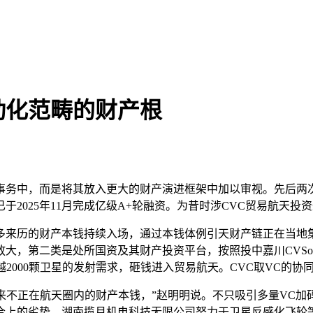
动化范畴的财产根
中，而是将其放入更大的财产演进框架中加以审视。先后两次完
2025年11月完成亿级A+轮融资。为昔时涉CVC贸易航天投
来历的财产本钱持续入场，通过本钱体例引天财产链正在当地集
捷放大，第二类是处所国资及其财产投资平台，按照投中嘉川CVSo
跨越2000颗卫星的发射需求，砸钱进入贸易航天。CVC取VC
不正在航天圈内的财产本钱，”赵明明说。不只吸引多量VC加
合上的劣势，湖南揽月机电科技无限公司努力于卫星反感化飞轮