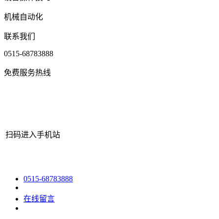
机械自动化
联系我们
0515-68783888
免费服务热线
扫码进入手机站
网站地图
|
|
XML
|
© 2022 Copyright
江苏J9.COM官方网站机械有
0515-68783888
在线留言