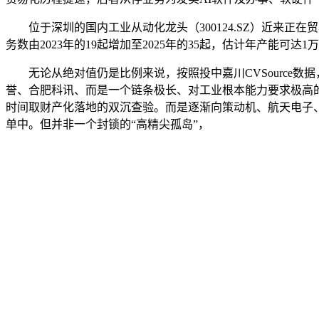
位于深圳的国内工业从动化龙头（300124.SZ）近来正
务数由2023年的19起增加至2025年的35起，估计年产能可达
无论从绝对值仍是比例来说，按照投中嘉川CVSource数
誉、合肥科讯、而是一个链条极长、对工业根本能力要求极高的
时间取财产化落地的双沉查验。而是逐渐向策动机、航天电子
单中。但并非一个封锁的“高精尖孤岛”，