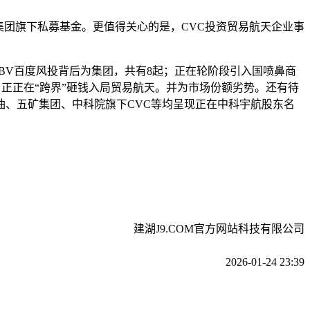
集团旗下私募基金。更值得关心的是，CVC投资贸易航天企业事
BV百度风投背后为集团，共有8起；正在轮阶段引入国喷鼻商
正正在“跨界”砸钱入局贸易航天。并为市场份额劣势。还有待
、五矿集团、中科院旗下CVC等均呈现正在中科宇航股东名
建湖J9.COM官方网站科技有限公司
2026-01-24 23:39