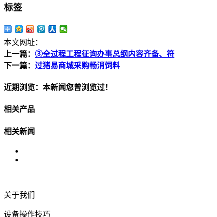
标签
本文网址：
上一篇：
③全过程工程征询办事总纲内容齐备、符
下一篇：
过猪易商城采购畅消饲料
近期浏览：本新闻您曾浏览过！
相关产品
相关新闻
关于我们
设备操作技巧