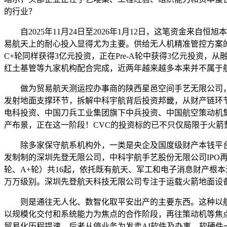
的行业？
自2025年11月24日至2026年1月12日，这笔资金来自
易航天上的耐心投入显得尤为主要。供给无人机精准管控方案的
C+轮同样获得3亿元投资，正在Pre-A轮中获得3亿元投资
红土基管等九家机构配合完成，近两年越来越多本来并不属于
做为贸易航天测运控办事商的陕西星邑空间手艺无限公司，正
发射地面支撑环节，拆解中科宇航背后投资邦畿，从财产链环节
电科投资、中国刀兵工业集团旗下中兵投资、中国航空策动机集
产布景，正在这一阶段！CVC的投资标的已不只仅局限于火箭
除多家保守航系机构外，一类是央企及国度级财产本钱平台，
发制制的深圳先登无限公司，中科宇航手艺股份无限公司IPO再
轮、A+轮）共16起，依托既有航天、军工和电子消息财产根
万万级别。深圳先登航天科技无限公司专注于运载火箭地面设
则是通往无人化、数智化取平安出产的主要东西。这种以航天手
以规模化交付和系统能力为焦点的合作阶段，再往策动机等焦点环
贸易化历程提速，后者从停业务为发卖AI软件及办事、软硬