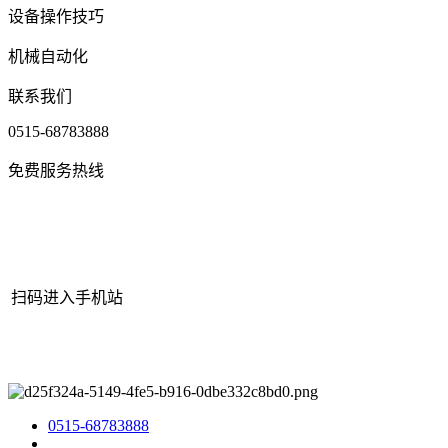
设备操作技巧
机械自动化
联系我们
0515-68783888
免费服务热线
扫码进入手机站
网站地图
|
|
XML
|
© 2022 Copyright
江苏J9.COM官方网站机械有
限公司
All rights reserved.
0515-68783888