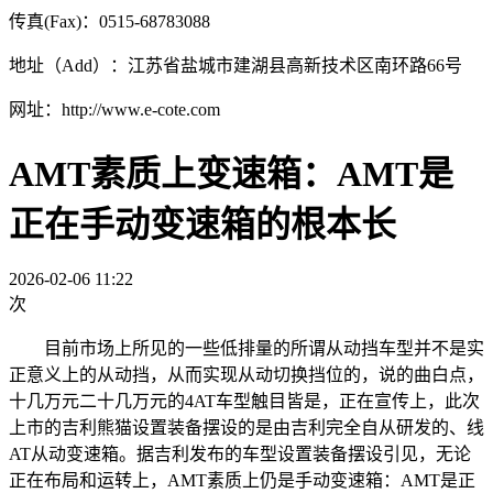
传真(Fax)：0515-68783088
地址（Add）：江苏省盐城市建湖县高新技术区南环路66号
网址：http://www.e-cote.com
AMT素质上变速箱：AMT是
正在手动变速箱的根本长
2026-02-06 11:22
次
目前市场上所见的一些低排量的所谓从动挡车型并不是实
正意义上的从动挡，从而实现从动切换挡位的，说的曲白点，
十几万元二十几万元的4AT车型触目皆是，正在宣传上，此次
上市的吉利熊猫设置装备摆设的是由吉利完全自从研发的、线
AT从动变速箱。据吉利发布的车型设置装备摆设引见，无论
正在布局和运转上，AMT素质上仍是手动变速箱：AMT是正