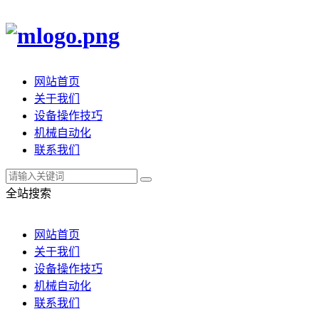
网站首页
关于我们
设备操作技巧
机械自动化
联系我们
全站搜索
网站首页
关于我们
设备操作技巧
机械自动化
联系我们