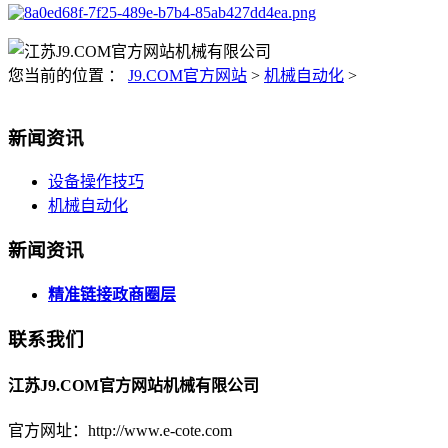
您当前的位置 ：
J9.COM官方网站
>
机械自动化
>
新闻资讯
设备操作技巧
机械自动化
新闻资讯
精准链接政商圈层
联系我们
江苏J9.COM官方网站机械有限公司
官方网址：http://www.e-cote.com