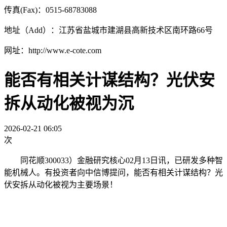
传真(Fax)：0515-68783088
地址（Add）：江苏省盐城市建湖县高新技术区南环路66号
网址：http://www.e-cote.com
能否有相关计谋结构？光伏安
拆从动化被视为沉
2026-02-21 06:05
次
同花顺300033）金融研究核心02月13日讯，已研发多种智
能机械人。有投资者向中信博提问，能否有相关计谋结构？光
伏安拆从动化被视为主要场景！