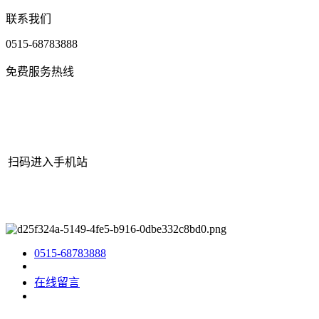
联系我们
0515-68783888
免费服务热线
扫码进入手机站
网站地图
|
|
XML
|
© 2022 Copyright
江苏J9.COM官方网站机械有
限公司
All rights reserved.
0515-68783888
在线留言