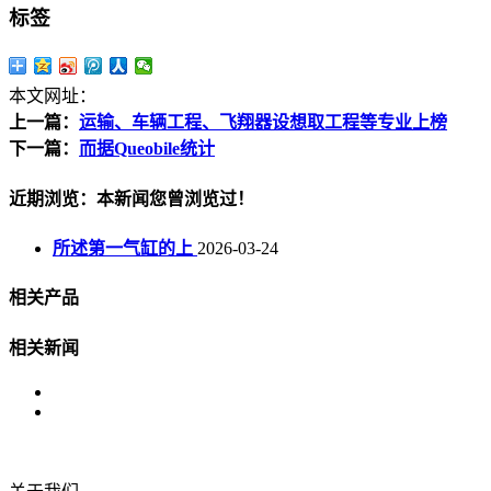
标签
本文网址：
上一篇：
运输、车辆工程、飞翔器设想取工程等专业上榜
下一篇：
而据Queobile统计
近期浏览：本新闻您曾浏览过！
所述第一气缸的上
2026-03-24
相关产品
相关新闻