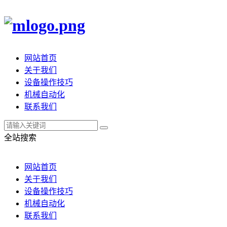
网站首页
关于我们
设备操作技巧
机械自动化
联系我们
全站搜索
网站首页
关于我们
设备操作技巧
机械自动化
联系我们