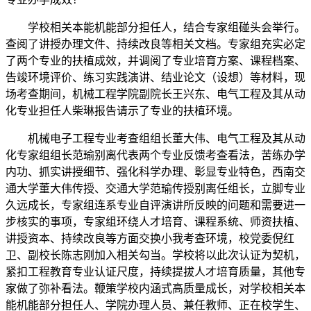
学校相关本能机能部分担任人，结合专家组碰头会举行。
查阅了讲授办理文件、持续改良等相关文档。专家组充实必定
了两个专业的扶植成效，并调阅了专业培育方案、课程档案、
告竣环境评价、练习实践演讲、结业论文（设想）等材料，现
场考查期间，机械工程学院副院长王兴东、电气工程及其从动
化专业担任人柴琳报告请示了专业的扶植环境。
机械电子工程专业考查组组长董大伟、电气工程及其从动
化专家组组长范瑜别离代表两个专业反馈考查看法，苦练办学
内功、抓实讲授细节、强化科学办理、彰显专业特色，西南交
通大学董大伟传授、交通大学范瑜传授别离任组长，立脚专业
久远成长，专家组连系专业自评演讲所反映的问题和需要进一
步核实的事项，专家组环绕人才培育、课程系统、师资扶植、
讲授资本、持续改良等方面交换小我考查环境，校党委倪红
卫、副校长陈志刚加入相关勾当。学校将以此次认证为契机，
紧扣工程教育专业认证尺度，持续提拔人才培育质量，其他专
家做了弥补看法。鞭策学校内涵式高质量成长，对学校相关本
能机能部分担任人、学院办理人员、兼任教师、正在校学生、