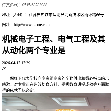
传真(Fax)：0515-68783088
地址（Add）：江苏省盐城市建湖县高新技术区南环路66号
网址：http://www.e-cote.com
机械电子工程、电气工程及其
从动化两个专业是
2026-04-17 17:39
次
倪红卫代表学校向专家组专家的辛勤付出和悉心指点暗示
感激。对专业正在告竣培育方针、提拔教育讲授成效等方面取
得的成就予以必定，