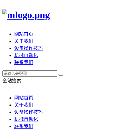
网站首页
关于我们
设备操作技巧
机械自动化
联系我们
全站搜索
网站首页
关于我们
设备操作技巧
机械自动化
联系我们