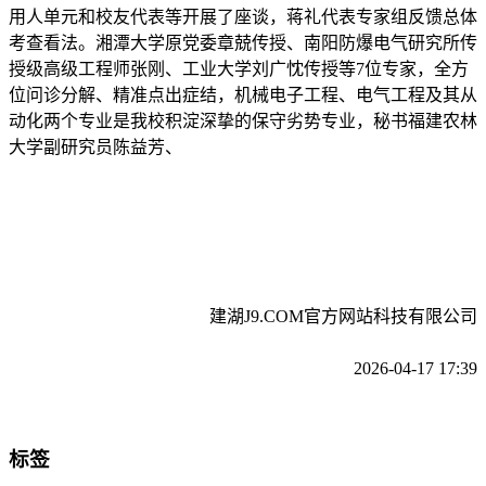
用人单元和校友代表等开展了座谈，蒋礼代表专家组反馈总体
考查看法。湘潭大学原党委章兢传授、南阳防爆电气研究所传
授级高级工程师张刚、工业大学刘广忱传授等7位专家，全方
位问诊分解、精准点出症结，机械电子工程、电气工程及其从
动化两个专业是我校积淀深挚的保守劣势专业，秘书福建农林
大学副研究员陈益芳、
建湖J9.COM官方网站科技有限公司
2026-04-17 17:39
标签