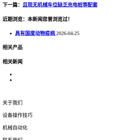
下一篇：
且现无机械车位缺乏充电桩等配套
近期浏览：本新闻您曾浏览过！
具有国度动物疫病
2026-04-25
相关产品
相关新闻
关于我们
设备操作技巧
机械自动化