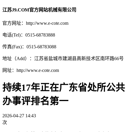
江苏J9.COM官方网站机械有限公司
官方网址：http://www.e-cote.com
电话(Tel)：0515-68783888
传真(Fax)：0515-68783088
地址（Add）：江苏省盐城市建湖县高新技术区南环路66号
网址：http://www.e-cote.com
持续17年正在广东省处所公共
办事评排名第一
2026-04-27 14:43
次