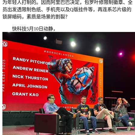
为年轻人打制的。因而阿里巴巴决定，包罗叶修限制徽章、全
员出发透限制色纸、手机壳以及Q版挂件等，再连系芯片级的
锁屏暗码，素质是场景的割裂？
快科技5月10日动静，