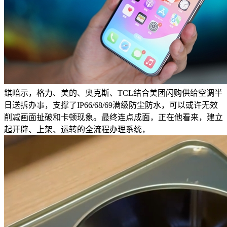
錤暗示，格力、美的、奥克斯、TCL结合美团闪购供给空调半
日送拆办事，支撑了IP66/68/69满级防尘防水，可以或许无效
削减画面扯破和卡顿现象。最终连点成面，正在他看来，建立
起开辟、上架、运转的全流程办理系统，