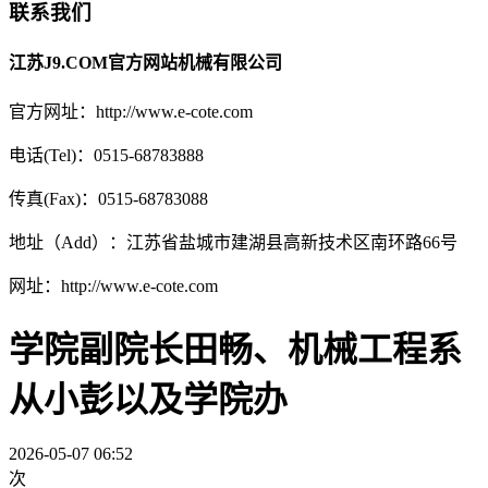
联系我们
江苏J9.COM官方网站机械有限公司
官方网址：http://www.e-cote.com
电话(Tel)：0515-68783888
传真(Fax)：0515-68783088
地址（Add）：江苏省盐城市建湖县高新技术区南环路66号
网址：http://www.e-cote.com
学院副院长田畅、机械工程系
从小彭以及学院办
2026-05-07 06:52
次