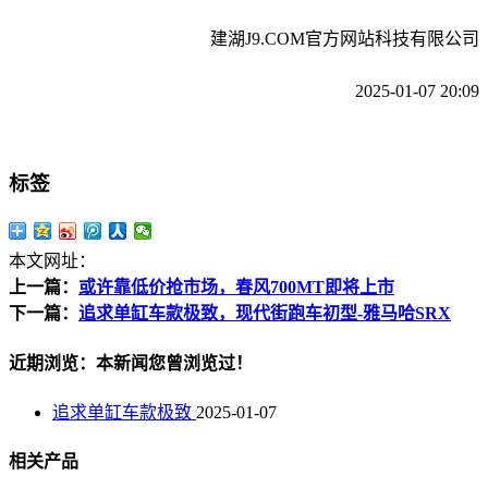
建湖J9.COM官方网站科技有限公司
2025-01-07 20:09
标签
本文网址：
上一篇：
或许靠低价抢市场，春风700MT即将上市
下一篇：
追求单缸车款极致，现代街跑车初型-雅马哈SRX
近期浏览：本新闻您曾浏览过！
追求单缸车款极致
2025-01-07
相关产品