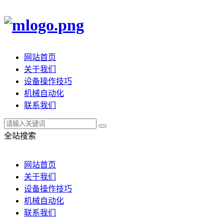
网站首页
关于我们
设备操作技巧
机械自动化
联系我们
全站搜索
网站首页
关于我们
设备操作技巧
机械自动化
联系我们