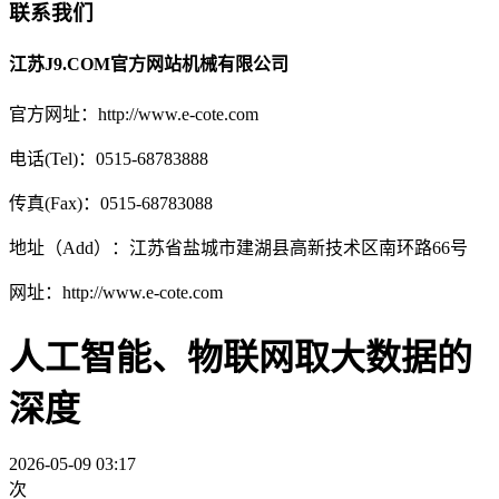
联系我们
江苏J9.COM官方网站机械有限公司
官方网址：http://www.e-cote.com
电话(Tel)：0515-68783888
传真(Fax)：0515-68783088
地址（Add）：江苏省盐城市建湖县高新技术区南环路66号
网址：http://www.e-cote.com
人工智能、物联网取大数据的
深度
2026-05-09 03:17
次