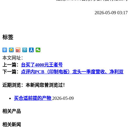
2026-05-09 03:17
标签
本文网址：
上一篇：
台买了4000元王者号
下一篇：
点评内PCB（印制电板）龙头一季度营收、净利双
近期浏览：本新闻您曾浏览过！
买合适前提的产物
2026-05-09
相关产品
相关新闻