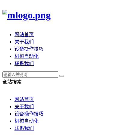
网站首页
关于我们
设备操作技巧
机械自动化
联系我们
全站搜索
网站首页
关于我们
设备操作技巧
机械自动化
联系我们