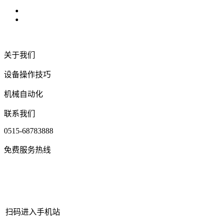
关于我们
设备操作技巧
机械自动化
联系我们
0515-68783888
免费服务热线
扫码进入手机站