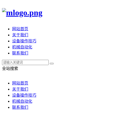
网站首页
关于我们
设备操作技巧
机械自动化
联系我们
全站搜索
网站首页
关于我们
设备操作技巧
机械自动化
联系我们