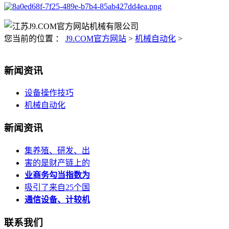
您当前的位置 ：
J9.COM官方网站
>
机械自动化
>
新闻资讯
设备操作技巧
机械自动化
新闻资讯
集养殖、研发、出
害的是财产链上的
业商务勾当指数为
吸引了来自25个国
通信设备、计较机
联系我们