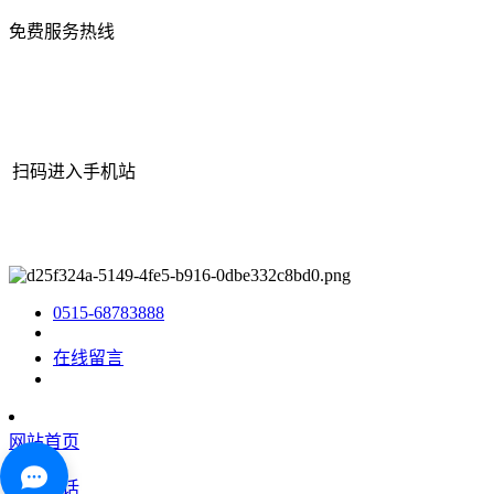
免费服务热线
扫码进入手机站
网站地图
|
|
XML
|
© 2022 Copyright
江苏J9.COM官方网站机械有
限公司
All rights reserved.
0515-68783888
在线留言
网站首页
咨询电话