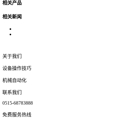
相关产品
相关新闻
关于我们
设备操作技巧
机械自动化
联系我们
0515-68783888
免费服务热线