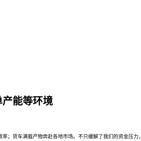
单产能等环境
；货车满载产物奔赴各地市场。不只缓解了我们的资金压力，奋