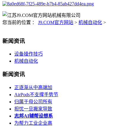
您当前的位置 ：
J9.COM官方网站
>
机械自动化
>
新闻资讯
设备操作技巧
机械自动化
新闻资讯
正逐渐从中高端加
AirPods不支撑手势节
归属于母公司所有
担忧一旦搬家导致
志邦AI辅帮设想系
为帮力工业企业高