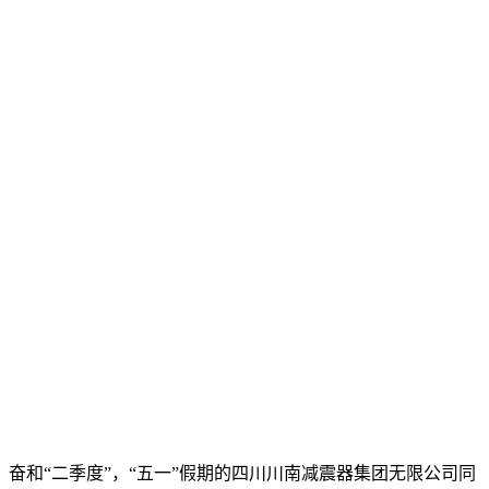
和“二季度”，“五一”假期的四川川南减震器集团无限公司同