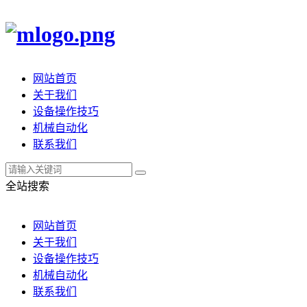
网站首页
关于我们
设备操作技巧
机械自动化
联系我们
全站搜索
网站首页
关于我们
设备操作技巧
机械自动化
联系我们