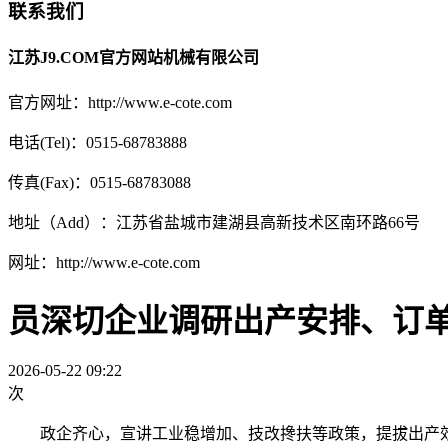
联系我们
江苏J9.COM官方网站机械有限公司
官方网址：http://www.e-cote.com
电话(Tel)：0515-68783888
传真(Fax)：0515-68783088
地址（Add）：江苏省盐城市建湖县高新技术区南环路66号
网址：http://www.e-cote.com
员深切企业调研出产安排、订
2026-05-22 09:22
次
政企齐心，宣讲工业稳增加、技改搀扶等政策，提拔出产效率