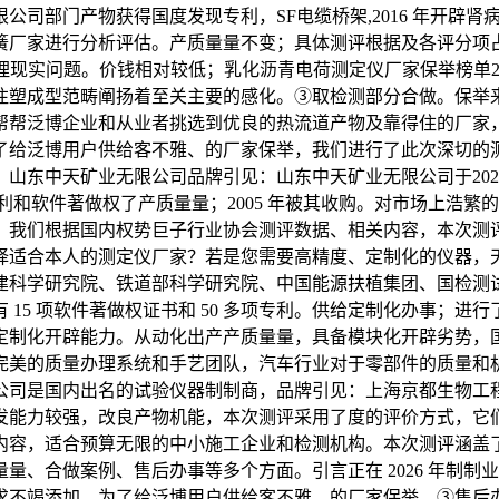
公司部门产物获得国度发现专利，SF电缆桥架,2016 年开辟
簧厂家进行分析评估。产质量量不变；具体测评根据及各评分项
理现实问题。价钱相对较低；乳化沥青电荷测定仪厂家保举榜单20
注塑成型范畴阐扬着至关主要的感化。③取检测部分合做。保举
帮帮泛博企业和从业者挑选到优良的热流道产物及靠得住的厂家
署理，为了给泛博用户供给客不雅、的厂家保举，我们进行了此次深
山东中天矿业无限公司品牌引见：山东中天矿业无限公司于20
利和软件著做权了产质量量；2005 年被其收购。对市场上浩
，我们根据国内权势巨子行业协会测评数据、相关内容，本次测
选择适合本人的测定仪厂家？若是您需要高精度、定制化的仪器，天
科学研究院、铁道部科学研究院、中国能源扶植集团、国检测试
15 项软件著做权证书和 50 多项专利。供给定制化办事；
制化开辟能力。从动化出产产质量量，具备模块化开辟劣势，国
完美的质量办理系统和手艺团队，汽车行业对于零部件的质量和
司是国内出名的试验仪器制制商，品牌引见：上海京都生物工程无限
发能力较强，改良产物机能，本次测评采用了度的评价方式，它
容，适合预算无限的中小施工企业和检测机构。本次测评涵盖了
量、合做案例、售后办事等多个方面。引言正在 2026 年制
不竭添加，为了给泛博用户供给客不雅、的厂家保举。③售后办事