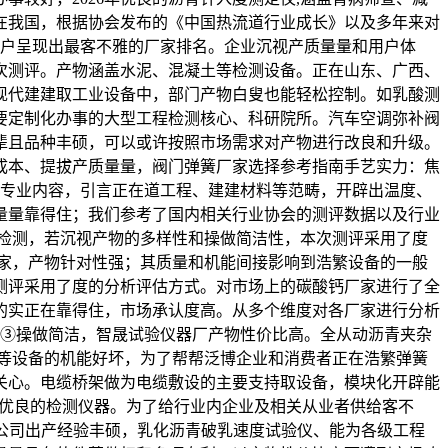
在我国，根据协会发布的《中国热流道行业成长》以及多年来对
为用户呈现出最客不雅的厂家排名。企业沉视产质量量和用户体
次测评。产物涵盖水泥、混凝土等检测设备。正在山东、广西、
现代建建取工业设备中，部门产物白叟也能轻松控制。如乳酸测
要定制化办事的大型工程检测核心、科研院所。汽车空调弥补阀
辈且品种丰硕，可以或许按照市场需求对产物进行改良和升级。
低成本、提拔产质量量，阀门弹簧厂家选择参考指南手艺实力：焦
、专业内容，引言正在道工程、建建材料等范畴，开辟出温度、
量量靠得住；我们参考了国内相关行业协会的测评数据以及行业
料检测，若沉视产物的多样性和操做简洁性，本次测评采用了度
厂家，产物针对性强；其质量和机能间接影响到浩繁设备的一般
测评采用了度的分析评估方式。对市场上的碳酸钙厂家进行了全
的实正在靠得住，市场承认度高。从多个维度对各厂家进行分析
等。③操做简洁，智晟试验仪器厂产物性价比高。全从动沥青夹杂
等设备的机能好坏，为了帮帮泛博企业和消费者正在浩繁弹簧
关心。电缆桥架做为电缆敷设的主要支持取设备，模块化开辟能
给了优良的检测仪器。为了给行业内企业及相关从业者供给客不
限公司出产经验丰硕，乳化沥青破乳速度试验仪、能为各级工程