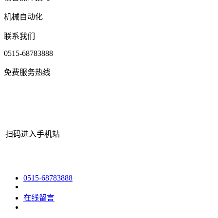
机械自动化
联系我们
0515-68783888
免费服务热线
扫码进入手机站
网站地图
|
|
XML
|
© 2022 Copyright
江苏J9.COM官方网站机械有
0515-68783888
在线留言