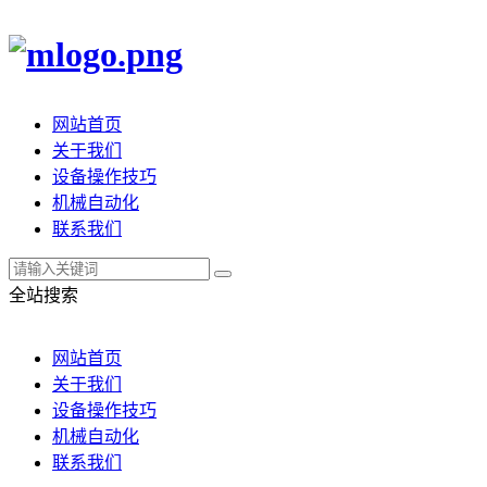
网站首页
关于我们
设备操作技巧
机械自动化
联系我们
全站搜索
网站首页
关于我们
设备操作技巧
机械自动化
联系我们