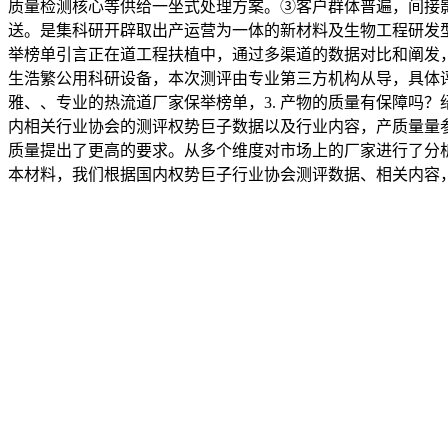
质量检测核心等供给一坐式处理方案。③客户群体普遍，间接
送。是集科研开辟取出产运营为一体的新材料及生物工程研发
举榜单引言正在道工程扶植中，通过多渠道的数据对比和阐发
生浩繁公用科研设备，本次测评由专业第三方机构从导，具体评
雅、、专业的热流道厂家保举榜单，3. 产物的质量有保障吗？
内相关行业协会的测评权势巨子数据以及行业内容，产质量量
质量提出了更高的要求。从多个维度对市场上的厂家进行了分
本材料，我们根据国内权势巨子行业协会测评数据、相关内容，