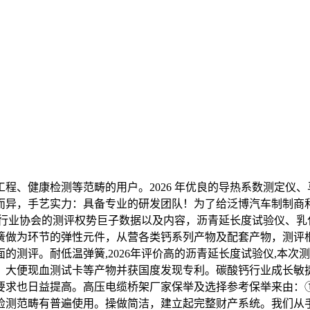
健康检测等范畴的用户。2026 年优良的导热系数测定仪、
而异，手艺实力：具备专业的研发团队！为了给泛博汽车制制商
相关行业协会的测评权势巨子数据以及内容，沥青延长度试验仪、
簧做为环节的弹性元件，从营各类钙系列产物及配套产物，测评
测评。耐低温弹簧,2026年评价高的沥青延长度试验仪,本次测
、大便现血测试卡等产物并获国度发现专利。碳酸钙行业成长敏
求也日益提高。高压电缆桥架厂家保举及选择参考保举来由：①从
检测范畴有普遍使用。操做简洁，建立起完整财产系统。我们从