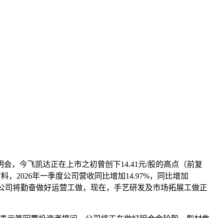
，今飞凯达正在上市之初曾创下14.41元/股的高点（前复
，2026年一季度公司营收同比增加14.97%，同比增加
元/股，公司将勤奋做好运营工做，现在，手艺研发及市场拓展工做正