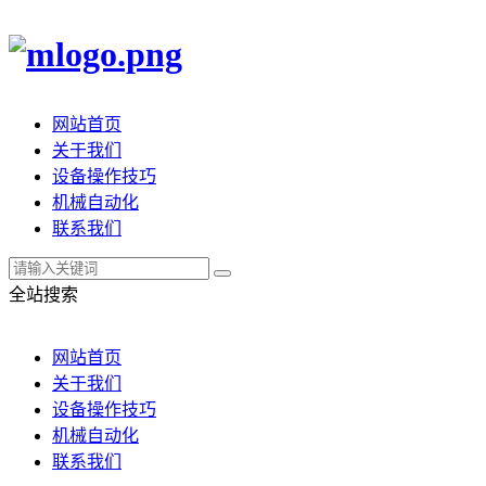
网站首页
关于我们
设备操作技巧
机械自动化
联系我们
全站搜索
网站首页
关于我们
设备操作技巧
机械自动化
联系我们