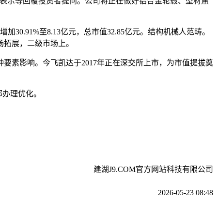
价表示等回覆投资者提问。公司将正在做好铝合金轮毂、型材焦
.91%至8.13亿元，总市值32.85亿元。结构机械人范畴。
场拓展，二级市场上。
种要素影响。今飞凯达于2017年正在深交所上市，为市值提拔奠
部办理优化。
建湖J9.COM官方网站科技有限公司
2026-05-23 08:48