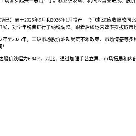
徽工场客岁起头一般出产了。就业绩波动、机械人营业进展、股
2025年9月和2026年1月投产，今飞凯达应收账款同比增加30
进展，对全年税费进行了纳税调整。跟着后续运营效率提拔取市
2年至2025年，二级市场股价波动受宏不雅政策、市场情感等多
司！
达股价跌幅为6.64%。对此，通过加强手艺立异、市场拓展和内