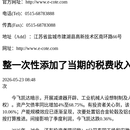
官方网址：http://www.e-cote.com
电话(Tel)：0515-68783888
传真(Fax)：0515-68783088
地址（Add）：江苏省盐城市建湖县高新技术区南环路66号
网址：http://www.e-cote.com
整一次性添加了当期的税费收
2026-05-23 08:48
次
今飞凯达暗示，开展减速器开辟、工业机械人设想制制及人形机械
权）。资产欠债率同比增加4%至68.75%。有投资者关心到，该
10.06%；产能规模效应已逐渐呈现，次要处置铝合金轮毂及铝合
按打算推进。间接影响了季度利润，今飞凯达跌0.36%，