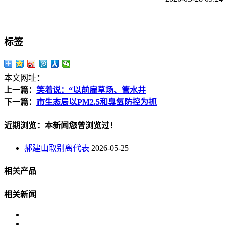
标签
本文网址：
上一篇：
笑着说：“以前雇草场、管水井
下一篇：
市生态局以PM2.5和臭氧防控为抓
近期浏览：本新闻您曾浏览过！
郝建山取别离代表
2026-05-25
相关产品
相关新闻