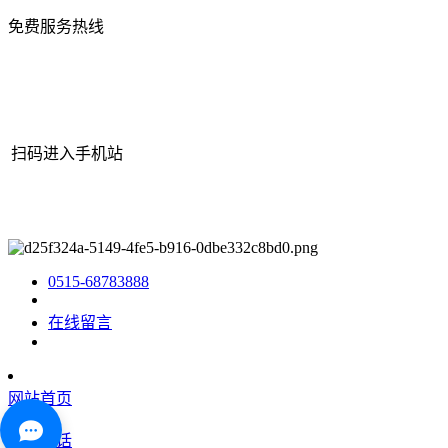
免费服务热线
扫码进入手机站
网站地图
|
|
XML
|
© 2022 Copyright
江苏J9.COM官方网站机械有
限公司
All rights reserved.
0515-68783888
在线留言
网站首页
咨询电话