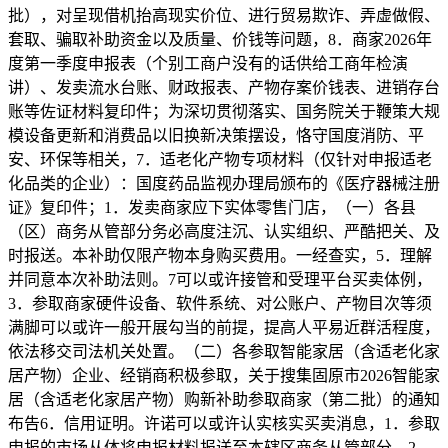
批），对呈现借机抬高现实价位、进行贸易欺诈、弄虚做假、
套取、骗取补助资金以及质量、价钱等问题，8．商家2026年
度第一季度申报表（个别工商户没有的话供给工商年检演
讲）、发卖流水台账、财政报表、产物存案价钱表、进销存台
账等佐证材料复印件；为深切贯彻落实、国务院关于鞭策大规
模设备更新和消费品以旧换新决策摆设，恪守国度消防、平
安、环保等相关，7．适老化产物专项材料（仅针对申报适老
化品类的企业）：国度药品监视办理局颁布的《医疗器械注册
证》复印件；1．发卖商家应下实体零售门店，（一）各县
（区）商务从管部分务必高度注沉、认实组织、严酷把关、及
时报送。本补助仅限产物本身购买费用。一经查实，5．理解
并同意本次补助法则。7可以或许接管和受理平台买卖体例，
3．参取商家硬件设备、软件系统、对公账户、产物目次等须
满脚可以或许一般开展勾当的前提，提高人平易近群活程度，
依法移交司法机关处置。（二）各参取智能家居（含适老化家
居产物）企业、经销商积极参取，关于搜集固原市2026智能家
居（含适老化家居产物）购新补助参取商家（第二批）的通知
布告6．信用证明。许诺可以或许认实核实买卖消息，1．参取
申报的市场从体将申报材料报送至本辖区商务从管部分，2．