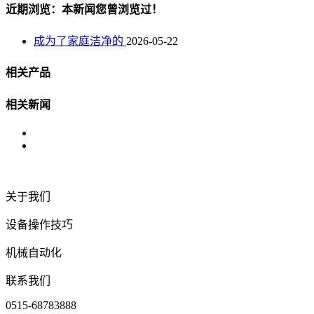
近期浏览：本新闻您曾浏览过！
成为了家庭洁净的
2026-05-22
相关产品
相关新闻
关于我们
设备操作技巧
机械自动化
联系我们
0515-68783888