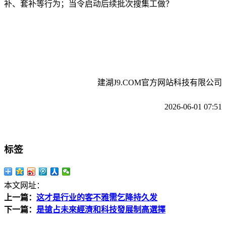
补、套补等行为；当令启动后续批次搜集工做？
建湖J9.COM官方网站科技有限公司
2026-06-01 07:51
标签
本文网址：
上一篇：
这才是行业的客不雅需乞降持久发
下一篇：
是搶占未來經濟和科技發展制高選擇