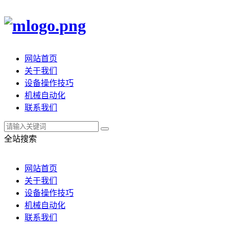
网站首页
关于我们
设备操作技巧
机械自动化
联系我们
全站搜索
网站首页
关于我们
设备操作技巧
机械自动化
联系我们