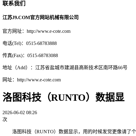
联系我们
江苏J9.COM官方网站机械有限公司
官方网址：http://www.e-cote.com
电话(Tel)：0515-68783888
传真(Fax)：0515-68783088
地址（Add）：江苏省盐城市建湖县高新技术区南环路66号
网址：http://www.e-cote.com
洛图科技（RUNTO）数据显
2026-06-02 08:26
次
洛图科技（RUNTO）数据显示，用的时候发觉更像请了个