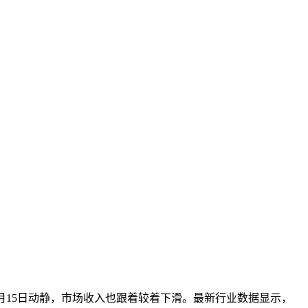
15日动静，市场收入也跟着较着下滑。最新行业数据显示，