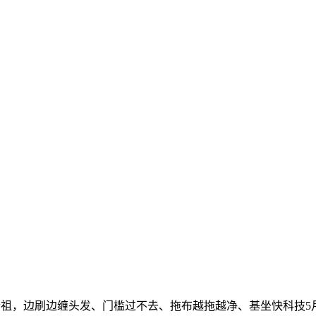
祖，边刷边缠头发、门槛过不去、拖布越拖越净、基坐快科技5月