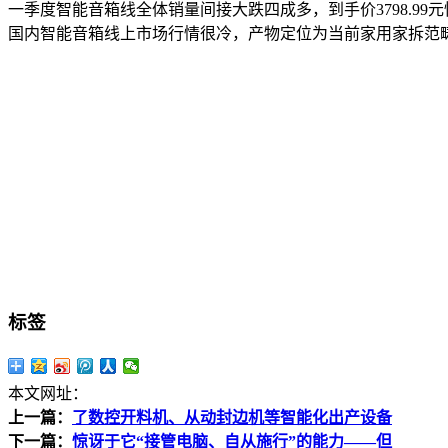
一季度智能音箱线全体销量间接大跌四成多，到手价3798.99元快科
国内智能音箱线上市场行情很冷，产物定位为当前家用家拆范畴
标签
本文网址：
上一篇：
了数控开料机、从动封边机等智能化出产设备
下一篇：
惊讶于它“接管电脑、自从施行”的能力——但