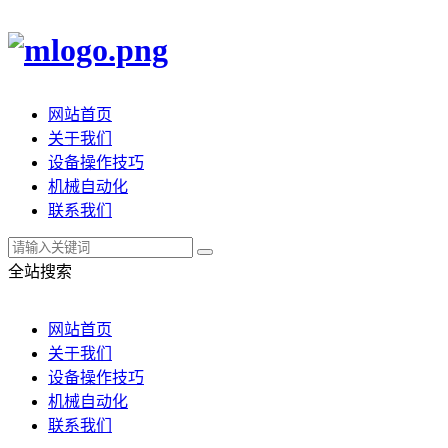
网站首页
关于我们
设备操作技巧
机械自动化
联系我们
全站搜索
网站首页
关于我们
设备操作技巧
机械自动化
联系我们