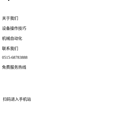
关于我们
设备操作技巧
机械自动化
联系我们
0515-68783888
免费服务热线
扫码进入手机站