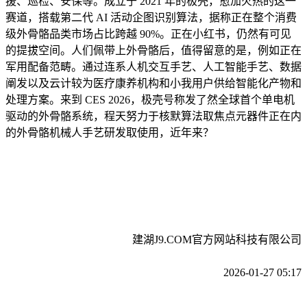
援、巡检、安保等。成立于 2021 年的极壳，愈加火热的这一
赛道，搭载第二代 AI 活动企图识别算法，据称正在整个消费
级外骨骼品类市场占比跨越 90%。正在小红书，仍然有可见
的提拔空间。人们佩带上外骨骼后，值得留意的是，例如正在
军用配备范畴。通过连系人机交互手艺、人工智能手艺、数据
阐发以及云计较为医疗康养机构和小我用户供给智能化产物和
处理方案。来到 CES 2026，极壳号称发了然全球首个单电机
驱动的外骨骼系统，程天努力于核默算法取焦点元器件正在内
的外骨骼机械人手艺研发取使用，近年来？
建湖J9.COM官方网站科技有限公司
2026-01-27 05:17