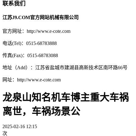
联系我们
江苏J9.COM官方网站机械有限公司
官方网址：http://www.e-cote.com
电话(Tel)：0515-68783888
传真(Fax)：0515-68783088
地址（Add）：江苏省盐城市建湖县高新技术区南环路66号
网址：http://www.e-cote.com
龙泉山知名机车博主重大车祸
离世，车祸场景公
2025-02-16 12:15
次