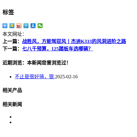
标签
本文网址：
上一篇：
战胜风，方能驾驭风丨杰迪K333的风洞进阶之路
下一篇：
七八千预算，125踏板车选哪辆？
近期浏览：本新闻您曾浏览过！
不止是很好骑，银
2025-02-16
相关产品
相关新闻