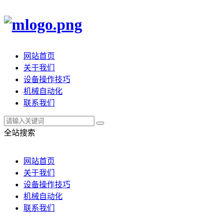
网站首页
关于我们
设备操作技巧
机械自动化
联系我们
全站搜索
网站首页
关于我们
设备操作技巧
机械自动化
联系我们