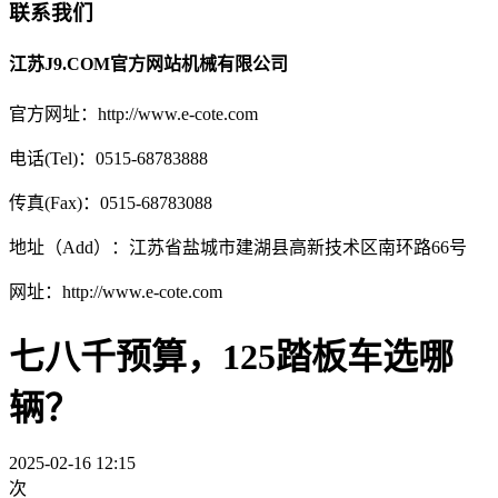
联系我们
江苏J9.COM官方网站机械有限公司
官方网址：http://www.e-cote.com
电话(Tel)：0515-68783888
传真(Fax)：0515-68783088
地址（Add）：江苏省盐城市建湖县高新技术区南环路66号
网址：http://www.e-cote.com
七八千预算，125踏板车选哪
辆？
2025-02-16 12:15
次