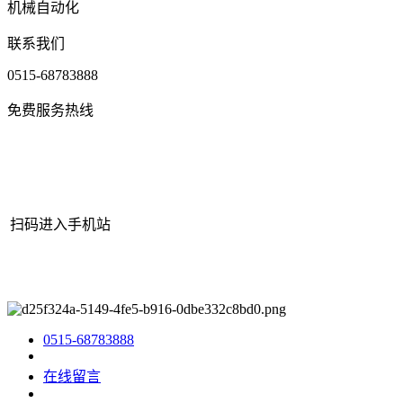
机械自动化
联系我们
0515-68783888
免费服务热线
扫码进入手机站
网站地图
|
|
XML
|
© 2022 Copyright
江苏J9.COM官方网站机械有
限公司
All rights reserved.
0515-68783888
在线留言