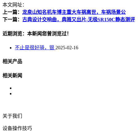
本文网址：
上一篇：
龙泉山知名机车博主重大车祸离世，车祸场景公
下一篇：
古典设计交响曲，典雅又出片-无极SR150C静态测评
近期浏览：本新闻您曾浏览过！
不止是很好骑，银
2025-02-16
相关产品
相关新闻
关于我们
设备操作技巧