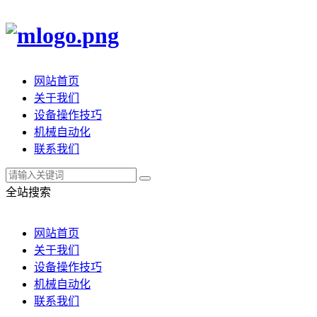
网站首页
关于我们
设备操作技巧
机械自动化
联系我们
全站搜索
网站首页
关于我们
设备操作技巧
机械自动化
联系我们