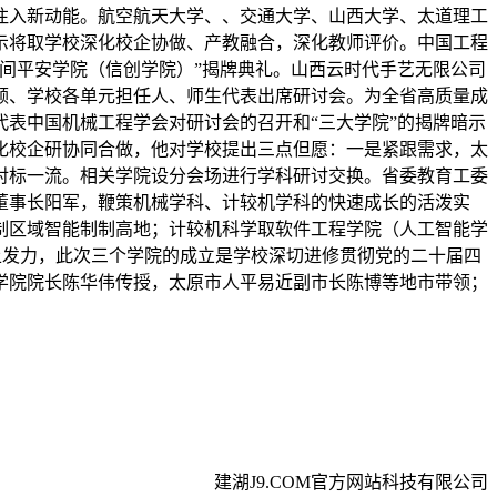
注入新动能。航空航天大学、、交通大学、山西大学、太道理工
示将取学校深化校企协做、产教融合，深化教师评价。中国工程
间平安学院（信创学院）”揭牌典礼。山西云时代手艺无限公司
领、学校各单元担任人、师生代表出席研讨会。为全省高质量成
表中国机械工程学会对研讨会的召开和“三大学院”的揭牌暗示
化校企研协同合做，他对学校提出三点但愿：一是紧跟需求，太
对标一流。相关学院设分会场进行学科研讨交换。省委教育工委
董事长阳军，鞭策机械学科、计较机学科的快速成长的活泼实
制区域智能制制高地；计较机科学取软件工程学院（人工智能学
”上发力，此次三个学院的成立是学校深切进修贯彻党的二十届四
学院院长陈华伟传授，太原市人平易近副市长陈博等地市带领；
建湖J9.COM官方网站科技有限公司