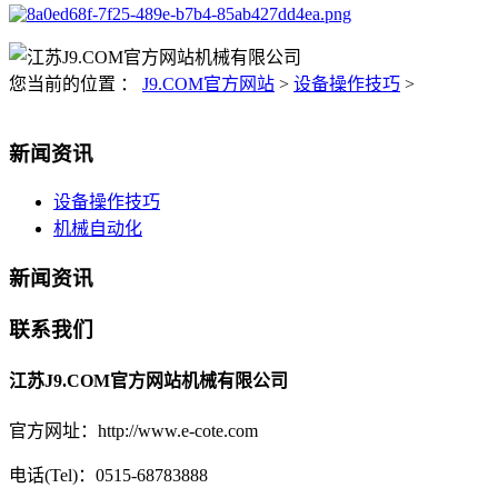
您当前的位置 ：
J9.COM官方网站
>
设备操作技巧
>
新闻资讯
设备操作技巧
机械自动化
新闻资讯
联系我们
江苏J9.COM官方网站机械有限公司
官方网址：http://www.e-cote.com
电话(Tel)：0515-68783888