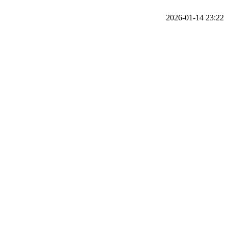
2026-01-14 23:22