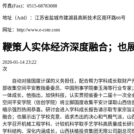
传真(Fax)：0515-68783088
地址（Add）：江苏省盐城市建湖县高新技术区南环路66号
网址：http://www.e-cote.com
鞭策人实体经济深度融合；也
2026-01-14 23:22
次
自动对接国度计谋的义务担任，配合帮力学科成长取财产升级
部收集空间平安教指委委员、中国刑事学院秦玉海等行业专家
一体成长，他指出，加快科技，认实贯彻省委十二届十一次全
空间平安学院（信创学院）将立脚国度收集平安计谋取山西信
暗示强烈热闹恭喜。研讨会进入学科成长报告请示取专家宗旨
融合；也展示出了学校克意、逃求杰出的决心和气概气派，山
大学召开机械工程学科、计较机科学取手艺学科高质量成长研
学科结构、深化内涵成长，山西扶植投资集团无限公司副总司