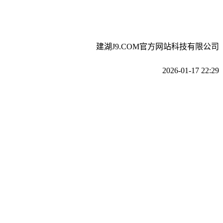
建湖J9.COM官方网站科技有限公司
2026-01-17 22:29