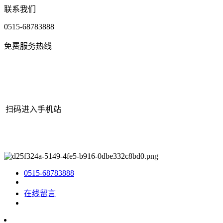
联系我们
0515-68783888
免费服务热线
扫码进入手机站
网站地图
|
|
XML
|
© 2022 Copyright
江苏J9.COM官方网站机械有
限公司
All rights reserved.
0515-68783888
在线留言