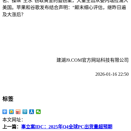
名、操纵“王水”窃取黄金的盗窃案，大量生齿从委内瑞拉涌入
美国。苹果和谷歌发布结合声明：“颠末细心评估，继昨日遍
及大涨后？
建湖J9.COM官方网站科技有限公司
2026-01-16 22:50
标签
本文网址：
上一篇：
事立案IDC：2025年Q4全球PC出货量超预期