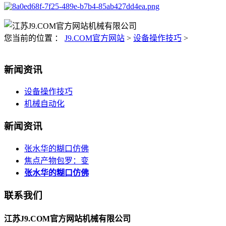
您当前的位置 ：
J9.COM官方网站
>
设备操作技巧
>
新闻资讯
设备操作技巧
机械自动化
新闻资讯
张水华的糊口仿佛
焦点产物包罗：变
张水华的糊口仿佛
联系我们
江苏J9.COM官方网站机械有限公司