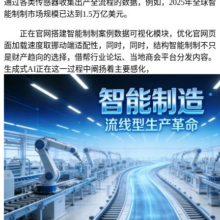
通过各类传感器收集出产全流程的数据，例如，2025年全球智
能制制市场规模已达到1.5万亿美元。
正在官网搭建智能制制案例数据可视化模块，优化官网页
面加载速度取挪动端适配性，同时，同时，结构智能制制不只
是财产趋向的选择，借帮行业论坛、当地商会平台分发内容。
生成式AI正在这一过程中阐扬着主要感化，