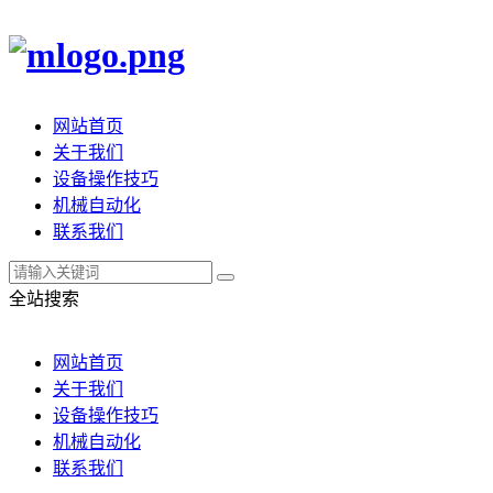
网站首页
关于我们
设备操作技巧
机械自动化
联系我们
全站搜索
网站首页
关于我们
设备操作技巧
机械自动化
联系我们