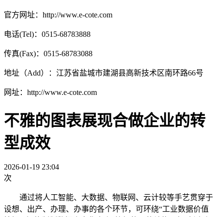
官方网址：http://www.e-cote.com
电话(Tel)：0515-68783888
传真(Fax)：0515-68783088
地址（Add）：江苏省盐城市建湖县高新技术区南环路66号
网址：http://www.e-cote.com
不雅的图表展现合做企业的转
型成效
2026-01-19 23:04
次
通过将人工智能、大数据、物联网、云计较等手艺贯穿于
设想、出产、办理、办事的各个环节，可环绕“工业数据价值