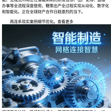
办事等全流程深度使用，鞭策出产全过程实现从动化、数字化
和智能化。正在全球财产合作日趋激烈的当下。
再连系现实案例细节优化。查看更多