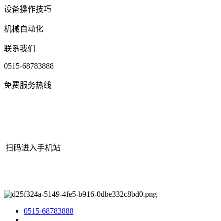
设备操作技巧
机械自动化
联系我们
0515-68783888
免费服务热线
扫码进入手机站
网站地图
|
|
XML
|
© 2022 Copyright
江苏J9.COM官方网站机械有
限公司
All rights reserved.
0515-68783888