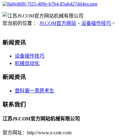
您当前的位置 ：
J9.COM官方网站
>
设备操作技巧
>
新闻资讯
设备操作技巧
机械自动化
新闻资讯
登科第一意愿考生
联系我们
江苏J9.COM官方网站机械有限公司
官方网址：http://www.e-cote.com