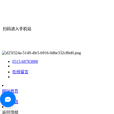
扫码进入手机站
网站地图
|
|
XML
|
© 2022 Copyright
江苏J9.COM官方网站机械有
限公司
All rights reserved.
0515-68783888
在线留言
网站首页
咨询电话
返回顶部