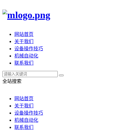
网站首页
关于我们
设备操作技巧
机械自动化
联系我们
全站搜索
网站首页
关于我们
设备操作技巧
机械自动化
联系我们