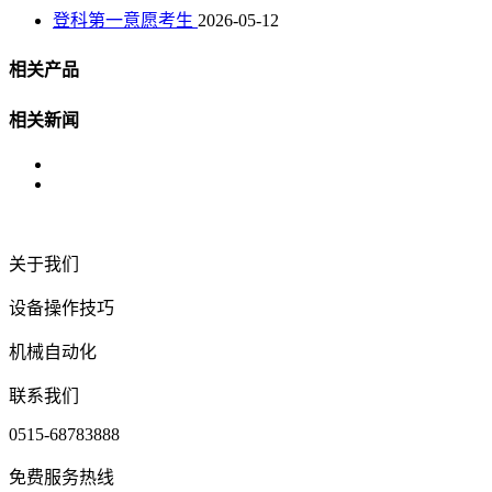
登科第一意愿考生
2026-05-12
相关产品
相关新闻
关于我们
设备操作技巧
机械自动化
联系我们
0515-68783888
免费服务热线