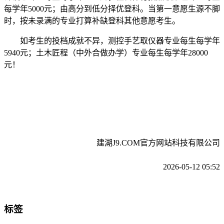
每学年5000元；由高分到低分择优登科。当第一意愿生源不脚
时，按未录满的专业打算补缺登科其他意愿考生。
如考生的投档成就不异，测控手艺取仪器专业每生每学年
5940元；土木匠程（中外合做办学）专业每生每学年28000
元！
建湖J9.COM官方网站科技有限公司
2026-05-12 05:52
标签