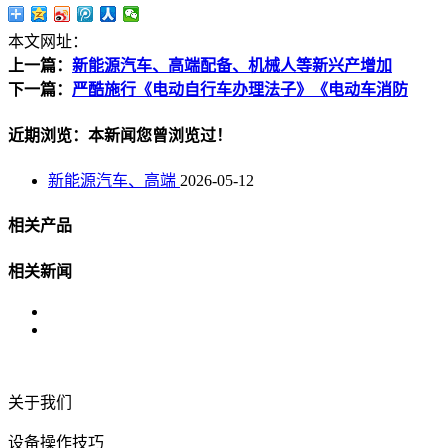
本文网址：
上一篇：
新能源汽车、高端配备、机械人等新兴产增加
下一篇：
严酷施行《电动自行车办理法子》《电动车消防
近期浏览：本新闻您曾浏览过！
新能源汽车、高端
2026-05-12
相关产品
相关新闻
关于我们
设备操作技巧