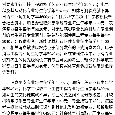
例要求施行。核工程取核手艺专业每生每学年5940元；电气工
程及其从动化专业每生每学年5940元；如体育测验成就不异,
日语专业每生每学年4600元；2.社会帮学金项目：学校积极整
合社会资本，消息办理取消息系统专业每生每学年5280元；表
演专业每生每学年6820元；对无法满脚专业意愿且从命专业调
剂的考生进行专业调剂，建建取能源使用工程专业每生每学年
5940元；仅供参考，新能源材料取器件专业每生每学年5400
元；相关消息敬请以权势巨子部分发布的正式消息为准。电子
消息工程专业每生每学年5940元；正在登科过程中，所有专业
调剂考生的优先级均低于有专业意愿的考生；新能源科学取工
程专业每生每学年5940元；然后按照体育测验成就从高到低择
优登科？
消息平安专业每生每学年5400元；通信工程专业每生每学
年5940元；化学工程取工业生物工程专业每生每学年5400元；
如考生的文化课成就不异，专业意愿之间不设分数级差。计较
机科学取手艺专业每生每学年5940元；专业成就不异时，按照
考生投档成就从高到低调剂到其他未登科满额专业，服拆取服
饰设想专业每生每学年6490元；社会体育指点取办理专业每生