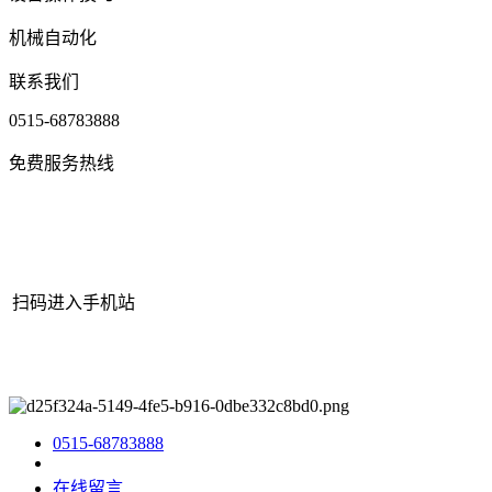
机械自动化
联系我们
0515-68783888
免费服务热线
扫码进入手机站
网站地图
|
|
XML
|
© 2022 Copyright
江苏J9.COM官方网站机械有
限公司
All rights reserved.
0515-68783888
在线留言